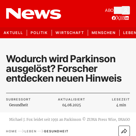
ABO
AKTUELL
POLITIK
WIRTSCHAFT
MENSCHEN
LEBE
Wodurch wird Parkinson
ausgelöst? Forscher
entdecken neuen Hinweis
SUBRESSORT
AKTUALISIERT
LESEZEIT
Gesundheit
04.08.2025
4 min
Michael J. Fox leidet seit 1991 an Parkinson
©
ZUMA Press Wire, IMAGO
HOME
LEBEN
GESUNDHEIT