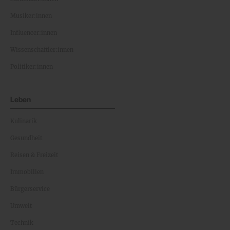
Musiker:innen
Influencer:innen
Wissenschaftler:innen
Politiker:innen
Leben
Kulinarik
Gesundheit
Reisen & Freizeit
Immobilien
Bürgerservice
Umwelt
Technik