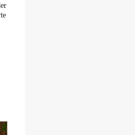
der
rte