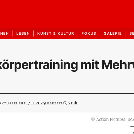
CHEN
LEBEN
KUNST & KULTUR
FOKUS
GALERIE
S
körpertraining mit Meh
17.11.2025
5 min
AKTUALISIERT
LESEZEIT
©
Action Pictures, I