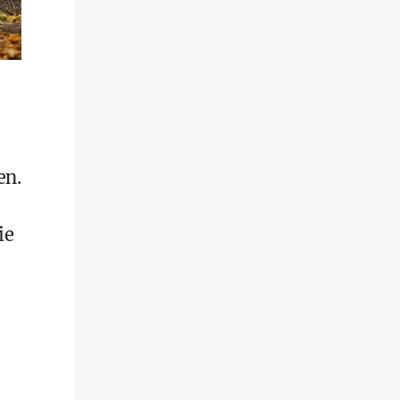
en.
ie