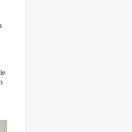
h
ie
n