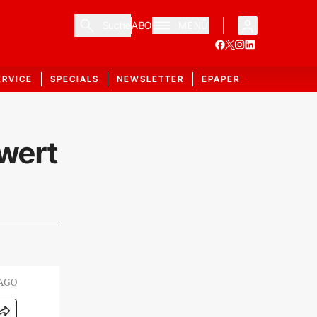
Suche
ABO
MENÜ
ERVICE
SPECIALS
NEWSLETTER
EPAPER
rwert
MAGO