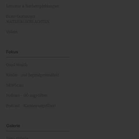
Literatur & Buchempfehlungen
Franz Grabmayrs
MATERIALSCHLACHTEN
Videos
Fokus
Good Health
Kinder- und Jugendgesundheit
NEWScast
Podcast - OÖ ungefiltert
Podcast - Kärnten ungefiltert
Galerie
Foto-Galerie