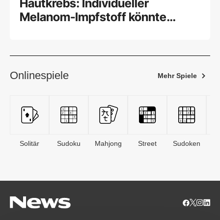
Hautkrebs: Individueller
Melanom-Impfstoff könnte
wirken
Onlinespiele
Mehr Spiele
Solitär
Sudoku
Mahjong
Street
Sudoken
B
S