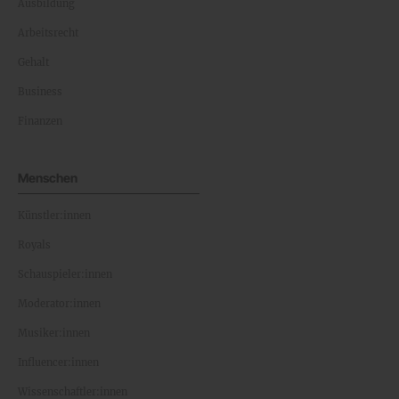
Ausbildung
Arbeitsrecht
Gehalt
Business
Finanzen
Menschen
Künstler:innen
Royals
Schauspieler:innen
Moderator:innen
Musiker:innen
Influencer:innen
Wissenschaftler:innen