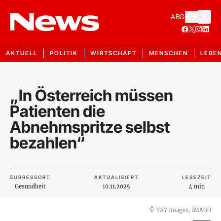
ABO
AKTUELL
POLITIK
WIRTSCHAFT
MENSCHEN
LEBE
„In Österreich müssen
Patienten die
Abnehmspritze selbst
bezahlen“
SUBRESSORT
AKTUALISIERT
LESEZEIT
Gesundheit
10.11.2025
4 min
©
YAY Images, IMAGO