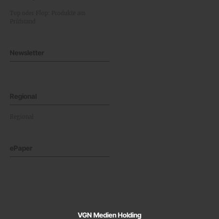
Top oder Flop: Produkte am
Prüfstand
Newsletter
Regional
Regional
ePaper
VGN Medien Holding