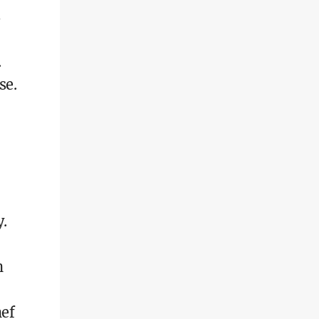
.
se.
.
h
hef