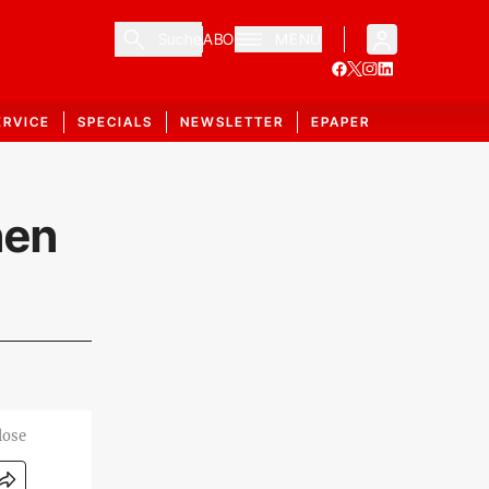
Suche
ABO
MENÜ
ERVICE
SPECIALS
NEWSLETTER
EPAPER
nen
lose