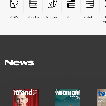
Solitär
Sudoku
Mahjong
Street
Sudoken
B
S