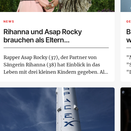
NEWS
G
Rihanna und Asap Rocky
B
brauchen als Eltern
w
Unterstützung
N
Rapper Asap Rocky (37), der Partner von
"
Sängerin Rihanna (38) hat Einblick in das
"S
Leben mit drei kleinen Kindern gegeben. Als
"
Elte...
W