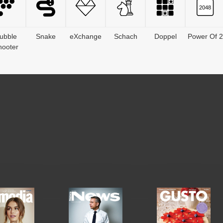
ubble
Snake
eXchange
Schach
Doppel
Power Of 2
hooter