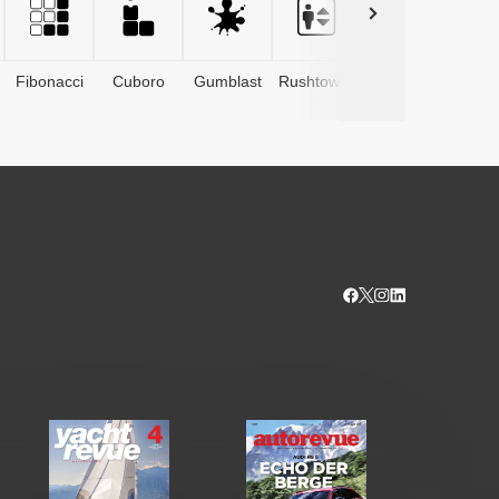
Fibonacci
Cuboro
Gumblast
Rushtower
Advents­
kalender