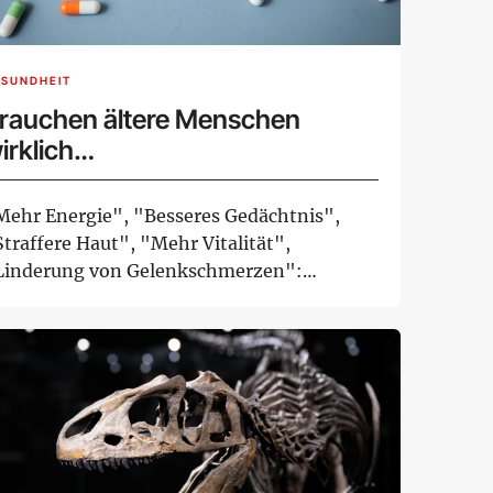
ESUNDHEIT
rauchen ältere Menschen
irklich
ahrungsergänzungsmittel?
Mehr Energie", "Besseres Gedächtnis",
traffere Haut", "Mehr Vitalität",
Linderung von Gelenkschmerzen":
erbebotschaften wie d...