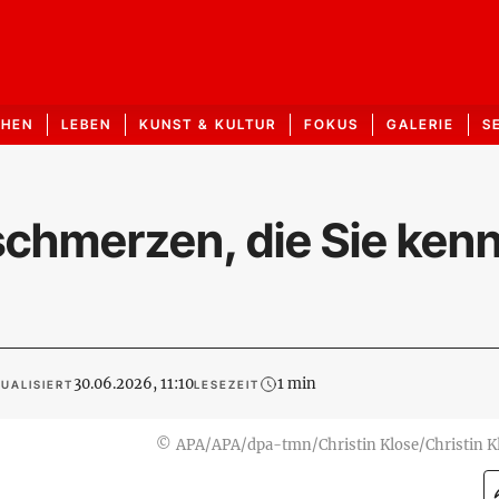
CHEN
LEBEN
KUNST & KULTUR
FOKUS
GALERIE
S
schmerzen, die Sie ken
30.06.2026, 11:10
1 min
UALISIERT
LESEZEIT
©
APA/APA/dpa-tmn/Christin Klose/Christin K