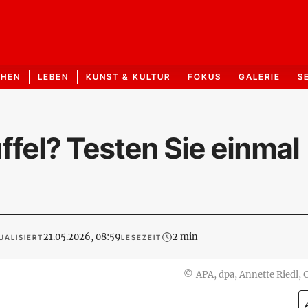
CHEN
LEBEN
KUNST & KULTUR
FOKUS
GALERIE
S
uffel? Testen Sie einmal
21.05.2026, 08:59
2 min
UALISIERT
LESEZEIT
©
APA, dpa, Annette Riedl,