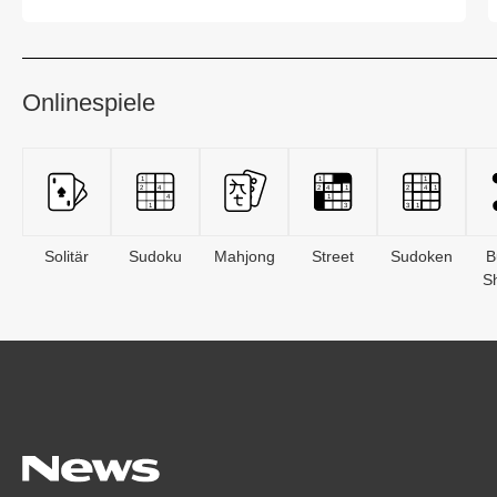
und pe...
Onlinespiele
Solitär
Sudoku
Mahjong
Street
Sudoken
B
S