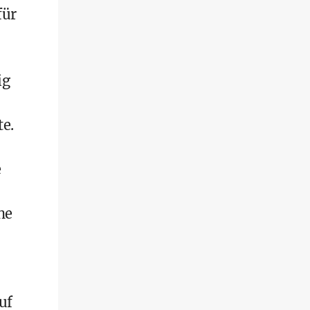
für
ig
te.
e
he
uf