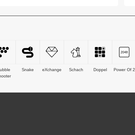
wer...
G
ubble
Snake
eXchange
Schach
Doppel
Power Of 2
hooter