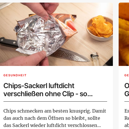
GESUNDHEIT
G
Chips-Sackerl luftdicht
O
verschließen ohne Clip - so
G
geht's
k
Chips schmecken am besten knusprig. Damit
Es
das auch nach dem Öffnen so bleibt, sollte
R
das Sackerl wieder luftdicht verschlossen
ab