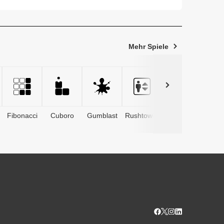
emüseausl...
Mehr Spiele
Fibonacci
Cuboro
Gumblast
Rushtower
Advents­
kalender