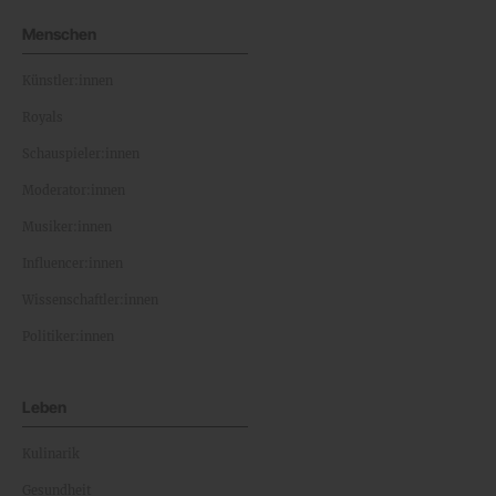
Menschen
Künstler:innen
Royals
Schauspieler:innen
Moderator:innen
Musiker:innen
Influencer:innen
Wissenschaftler:innen
Politiker:innen
Leben
Kulinarik
Gesundheit