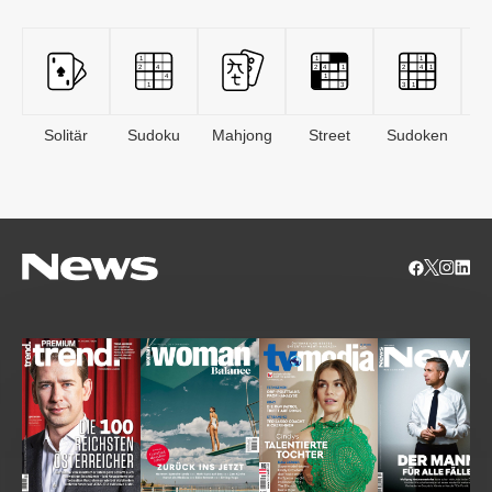
Solitär
Sudoku
Mahjong
Street
Sudoken
B
S