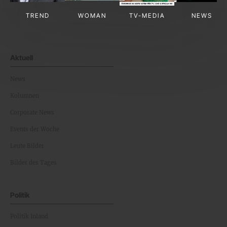
TREND
WOMAN
TV-MEDIA
NEWS
Aktuell
News
Kolumnen
Corporate News
Events der Woche
Leute Bilder
Bilder des Tages
Politik
Politik Inland