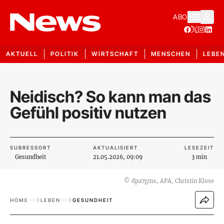
ABO
AKTUELL
POLITIK
WIRTSCHAFT
MENSCHEN
LEBE
Neidisch? So kann man das
Gefühl positiv nutzen
SUBRESSORT
AKTUALISIERT
LESEZEIT
Gesundheit
21.05.2026, 09:09
3 min
©
dpa7gms, APA, Christin Klose
HOME
LEBEN
GESUNDHEIT