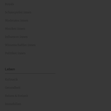
Royals
Schauspieler:innen
Moderator:innen
Musiker:innen
Influencer:innen
Wissenschaftler:innen
Politiker:innen
Leben
Kulinarik
Gesundheit
Reisen & Freizeit
Immobilien