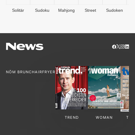
Solitär
Sudoku
Mahjong
Street
Sudoken
B
S
NÖM BRUNCH
AIRFRYER
TREND
WOMAN
TV-