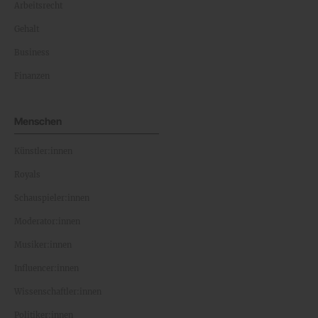
Arbeitsrecht
Gehalt
Business
Finanzen
Menschen
Künstler:innen
Royals
Schauspieler:innen
Moderator:innen
Musiker:innen
Influencer:innen
Wissenschaftler:innen
Politiker:innen