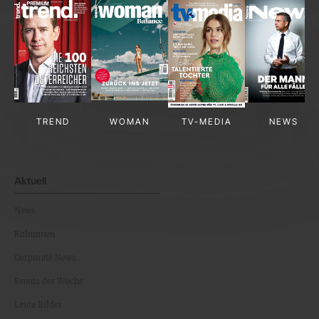
TREND
WOMAN
TV-MEDIA
NEWS
Aktuell
News
Kolumnen
Corporate News
Events der Woche
Leute Bilder