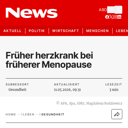
ABO
AKTUELL
POLITIK
WIRTSCHAFT
MENSCHEN
LEBE
Früher herzkrank bei
früherer Menopause
SUBRESSORT
AKTUALISIERT
LESEZEIT
Gesundheit
11.05.2026, 09:31
3 min
©
APA, dpa, GMS, Magdalena Rodziewicz
HOME
LEBEN
GESUNDHEIT