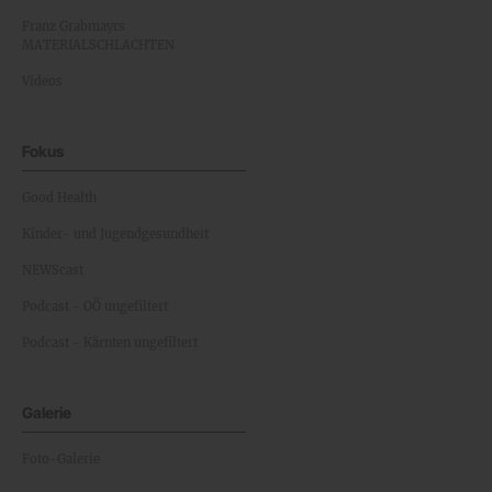
Franz Grabmayrs
MATERIALSCHLACHTEN
Videos
Fokus
Good Health
Kinder- und Jugendgesundheit
NEWScast
Podcast - OÖ ungefiltert
Podcast - Kärnten ungefiltert
Galerie
Foto-Galerie