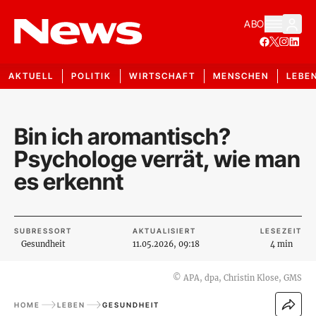
ABO
AKTUELL
POLITIK
WIRTSCHAFT
MENSCHEN
LEBE
Bin ich aromantisch?
Psychologe verrät, wie man
es erkennt
SUBRESSORT
AKTUALISIERT
LESEZEIT
Gesundheit
11.05.2026, 09:18
4 min
©
APA, dpa, Christin Klose, GMS
HOME
LEBEN
GESUNDHEIT