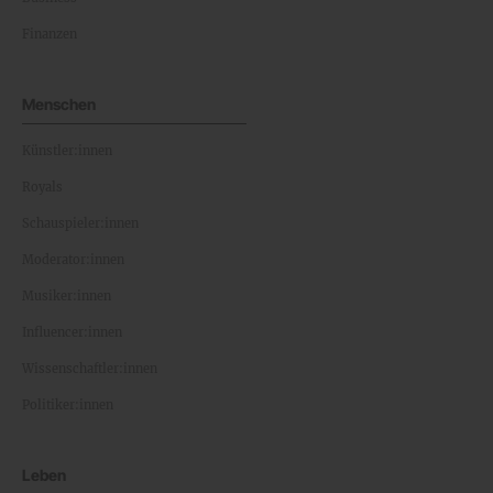
Finanzen
Menschen
Künstler:innen
Royals
Schauspieler:innen
Moderator:innen
Musiker:innen
Influencer:innen
Wissenschaftler:innen
Politiker:innen
Leben