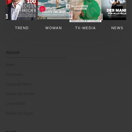
TREND
WOMAN
TV-MEDIA
NEWS
Aktuell
News
Kolumnen
Corporate News
Events der Woche
Leute Bilder
Bilder des Tages