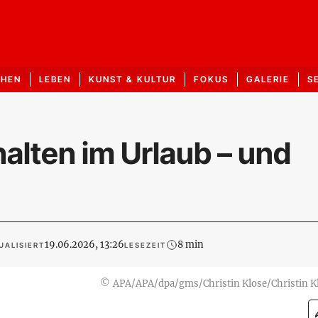
CHEN
LEBEN
KUNST & KULTUR
FOKUS
GALERIE
S
halten im Urlaub – und
19.06.2026, 13:26
8 min
UALISIERT
LESEZEIT
©
APA/APA/dpa/gms/Christin Klose/Christin K