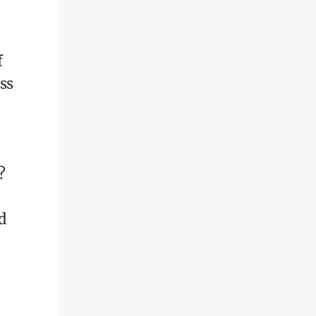
f
ss
?
d