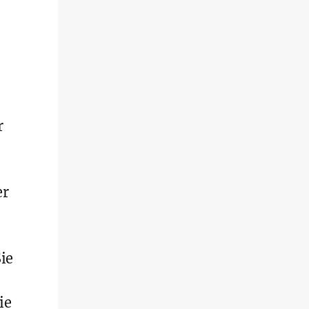
r
er
ie
ie