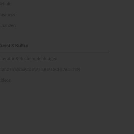
Gehalt
Business
Finanzen
Kunst & Kultur
Literatur & Buchempfehlungen
Franz Grabmayrs MATERIALSCHLACHTEN
Videos