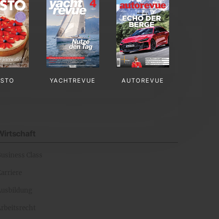
USTO
YACHTREVUE
AUTOREVUE
Wirtschaft
Business Class
arriere
Ausbildung
rbeitsrecht