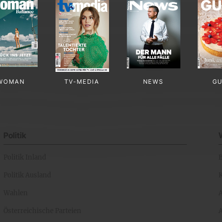
WOMAN
TV-MEDIA
NEWS
G
Politik
Politik Inland
Politik Ausland
K
Wahlen
Österreichische Parteien
A