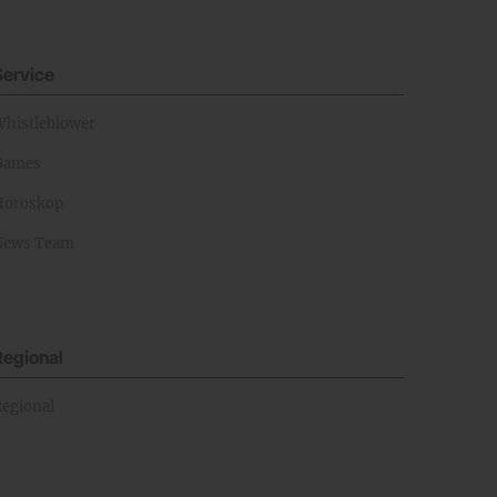
Service
Whistleblower
Games
Horoskop
News Team
Regional
Regional