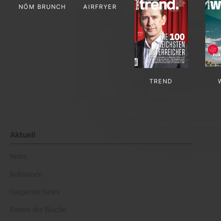
NÖM BRUNCH
AIRFRYER
TREND
Aktuell
News
Kolumnen
Corporate News
Events der Woche