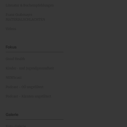
Literatur & Buchempfehlungen
Franz Grabmayrs
MATERIALSCHLACHTEN
Videos
Fokus
Good Health
Kinder- und Jugendgesundheit
NEWScast
Podcast - OÖ ungefiltert
Podcast - Kärnten ungefiltert
Galerie
Foto-Galerie