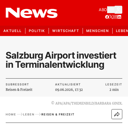
ABO
AKTUELL
POLITIK
WIRTSCHAFT
MENSCHEN
LEBE
Salzburg Airport investiert
in Terminalentwicklung
SUBRESSORT
AKTUALISIERT
LESEZEIT
Reisen & Freizeit
09.06.2026, 17:32
2 min
©
APA/APA/THEMENBILD/BARBARA GINDL
HOME
LEBEN
REISEN & FREIZEIT