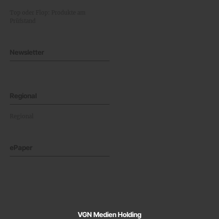
Top oder Flop: Produkte am
Prüfstand
Newsletter
Regional
Regional
ePaper
VGN Medien Holding