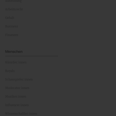
Ausbildung
Arbeitsrecht
Gehalt
Business
Finanzen
Menschen
Künstler:innen
Royals
Schauspieler:innen
Moderator:innen
Musiker:innen
Influencer:innen
Wissenschaftler:innen