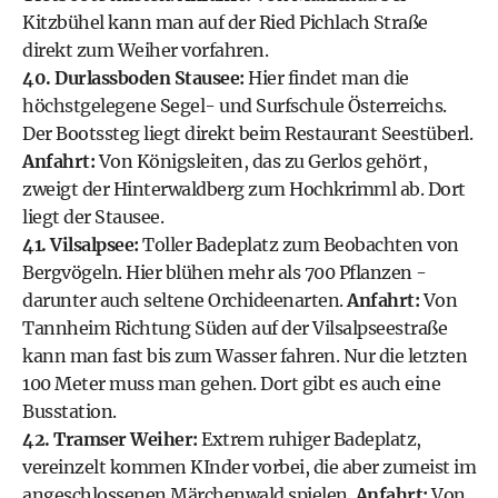
Kitzbühel kann man auf der Ried Pichlach Straße
direkt zum Weiher vorfahren.
40. Durlassboden Stausee:
Hier findet man die
höchstgelegene Segel- und Surfschule Österreichs.
Der Bootssteg liegt direkt beim Restaurant Seestüberl.
Anfahrt:
Von Königsleiten, das zu Gerlos gehört,
zweigt der Hinterwaldberg zum Hochkrimml ab. Dort
liegt der Stausee.
41. Vilsalpsee:
Toller Badeplatz zum Beobachten von
Bergvögeln. Hier blühen mehr als 700 Pflanzen -
darunter auch seltene Orchideenarten.
Anfahrt:
Von
Tannheim Richtung Süden auf der Vilsalpseestraße
kann man fast bis zum Wasser fahren. Nur die letzten
100 Meter muss man gehen. Dort gibt es auch eine
Busstation.
42. Tramser Weiher:
Extrem ruhiger Badeplatz,
vereinzelt kommen KInder vorbei, die aber zumeist im
angeschlossenen Märchenwald spielen.
Anfahrt:
Von