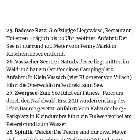
25. Badesee Ratz:
Großzügige Liegewiese, Restaurant,
Toiletten - täglich bis 20 Uhr geöffnet.
Anfahrt:
Der
See ist nur rund 100 Meter vom Penny Markt in
Kirschentheuer entfernt.
26. Vassacher See:
Der Naturbadesee liegt mitten im
Wald und hat am Ostufer einen Campingplatz.
Anfahrt:
In Klein Vassach (vier Kilometer von Villach)
führt die Oberwaldistraße direkt zum See.
27. Zwergsee:
Zum See führt ein
Fitness
-Parcours
durch den Nadelwald. Erst 2011 wurden entlang des
Ufers Bäume gesetzt.
Anfahrt:
Vom Kalvarienberg-
Parkplatz in Kleindumbra führt ein Fußweg vorbei am
Petersbründl zum Wasser.
28. Spintik-Teiche:
Die Teiche sind nur zwei Meter
tief - und daher schon ab Mai bis zu 20 Grad warm.