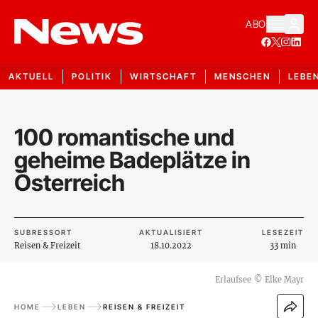
ABO
AKTUELL
POLITIK
WIRTSCHAFT
MENSCHEN
LEBE
100 romantische und
geheime Badeplätze in
Österreich
SUBRESSORT
AKTUALISIERT
LESEZEIT
Reisen & Freizeit
18.10.2022
33 min
Erlaufsee
©
Elke Mayr
HOME
LEBEN
REISEN & FREIZEIT