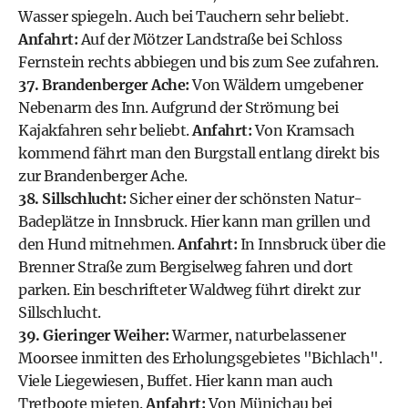
Wasser spiegeln. Auch bei Tauchern sehr beliebt.
Anfahrt:
Auf der Mötzer Landstraße bei Schloss
Fernstein rechts abbiegen und bis zum See zufahren.
37. Brandenberger Ache:
Von Wäldern umgebener
Nebenarm des Inn. Aufgrund der Strömung bei
Kajakfahren sehr beliebt.
Anfahrt:
Von Kramsach
kommend fährt man den Burgstall entlang direkt bis
zur Brandenberger Ache.
38. Sillschlucht:
Sicher einer der schönsten Natur-
Badeplätze in Innsbruck. Hier kann man grillen und
den Hund mitnehmen.
Anfahrt:
In Innsbruck über die
Brenner Straße zum Bergiselweg fahren und dort
parken. Ein beschrifteter Waldweg führt direkt zur
Sillschlucht.
39. Gieringer Weiher:
Warmer, naturbelassener
Moorsee inmitten des Erholungsgebietes "Bichlach".
Viele Liegewiesen, Buffet. Hier kann man auch
Tretboote mieten.
Anfahrt:
Von Münichau bei