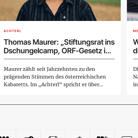
ACHTERL
M
Thomas Maurer: „Stiftungsrat ins
W
Dschungelcamp, ORF-Gesetz in
d
den Alltag"
Maurer zählt seit Jahrzehnten zu den
D
prägenden Stimmen des österreichischen
Na
Kabaretts. Im „Achterl“ spricht er über
in
Humor, Medi...
Au