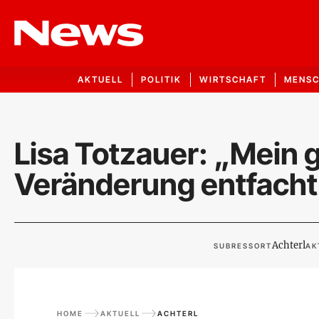
AKTUELL
POLITIK
WIRTSCHAFT
MENS
Lisa Totzauer: „Mein gr
Veränderung entfacht
Achterl
SUBRESSORT
AK
HOME
AKTUELL
ACHTERL