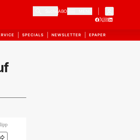
Suche
ABO
MENÜ
ERVICE
SPECIALS
NEWSLETTER
EPAPER
uf
lipp