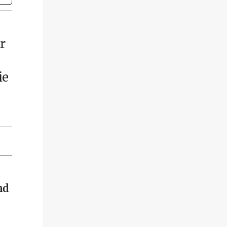
r
ie
nd