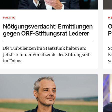
POLITIK
M
Nötigungsverdacht: Ermittlungen
O
gegen ORF-Stiftungsrat Lederer
P
Die Turbulenzen im Staatsfunk halten an:
S
Jetzt steht der Vorsitzende des Stiftungsrats
E
im Fokus.
v
ei