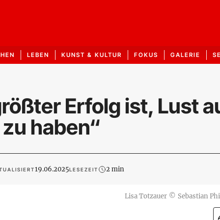
CHEN
LEBEN
KUNST & KULTUR
FOKUS
GALERIE
S
ößter Erfolg ist, Lust a
 zu haben“
19.06.2025
2 min
TUALISIERT
LESEZEIT
Lisa Totzauer
©
Sebastian Phi