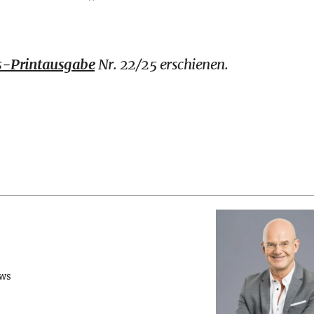
-Printausgabe
Nr. 22/25 erschienen.
ews