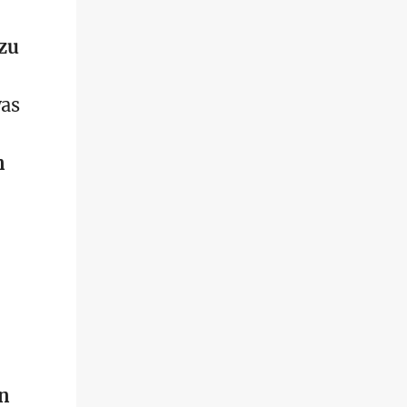
 zu
was
n
en