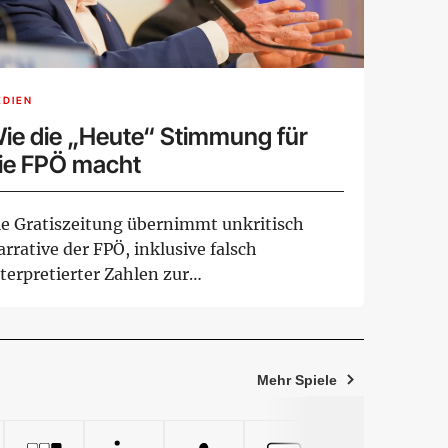
EDIEN
ie die „Heute“ Stimmung für
ie FPÖ macht
ie Gratiszeitung übernimmt unkritisch
rrative der FPÖ, inklusive falsch
terpretierter Zahlen zur
sländerkriminalität und...
Mehr Spiele