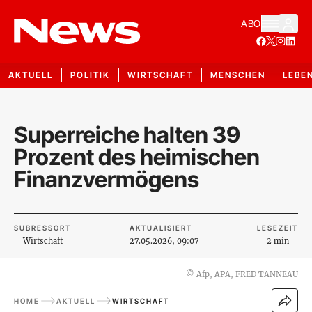
ABO
AKTUELL
POLITIK
WIRTSCHAFT
MENSCHEN
LEBE
Superreiche halten 39
Prozent des heimischen
Finanzvermögens
SUBRESSORT
AKTUALISIERT
LESEZEIT
Wirtschaft
27.05.2026, 09:07
2 min
©
Afp, APA, FRED TANNEAU
HOME
AKTUELL
WIRTSCHAFT