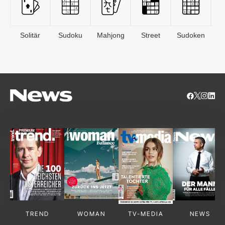
Solitär
Sudoku
Mahjong
Street
Sudoken
B
S
TREND
WOMAN
TV-MEDIA
NEWS