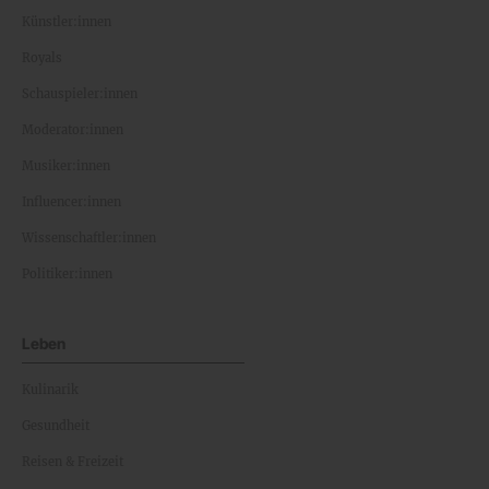
Künstler:innen
Royals
Schauspieler:innen
Moderator:innen
Musiker:innen
Influencer:innen
Wissenschaftler:innen
Politiker:innen
Leben
Kulinarik
Gesundheit
Reisen & Freizeit