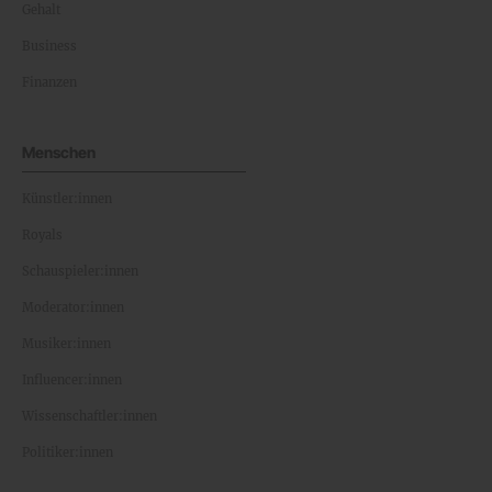
Gehalt
Business
Finanzen
Menschen
Künstler:innen
Royals
Schauspieler:innen
Moderator:innen
Musiker:innen
Influencer:innen
Wissenschaftler:innen
Politiker:innen