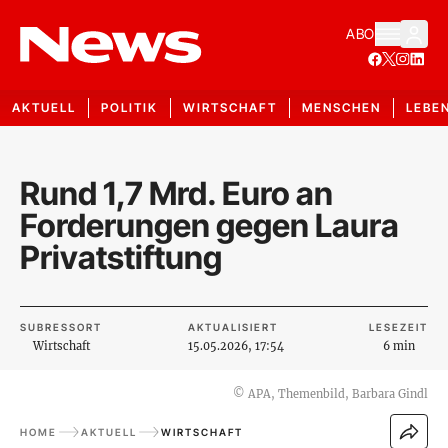
ABO
AKTUELL
POLITIK
WIRTSCHAFT
MENSCHEN
LEBE
Rund 1,7 Mrd. Euro an
Forderungen gegen Laura
Privatstiftung
SUBRESSORT
AKTUALISIERT
LESEZEIT
Wirtschaft
15.05.2026, 17:54
6 min
©
APA, Themenbild, Barbara Gindl
HOME
AKTUELL
WIRTSCHAFT