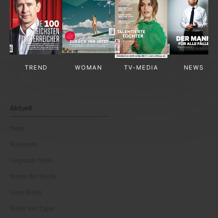
TREND
WOMAN
TV-MEDIA
NEWS
Aktuell
News
Kolumnen
Corporate News
Events der Woche
Leute Bilder
Bilder des Tages