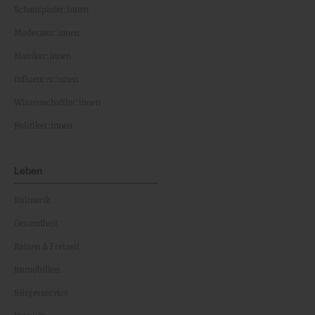
Schauspieler:innen
Moderator:innen
Musiker:innen
Influencer:innen
Wissenschaftler:innen
Politiker:innen
Leben
Kulinarik
Gesundheit
Reisen & Freizeit
Immobilien
Bürgerservice