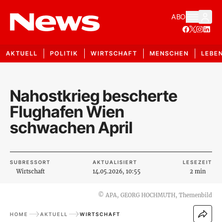
ABO
AKTUELL
POLITIK
WIRTSCHAFT
MENSCHEN
LEBE
Nahostkrieg bescherte
Flughafen Wien
schwachen April
SUBRESSORT
AKTUALISIERT
LESEZEIT
Wirtschaft
14.05.2026, 10:55
2 min
©
APA, GEORG HOCHMUTH, Themenbild
HOME
AKTUELL
WIRTSCHAFT