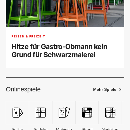
REISEN & FREIZEIT
Hitze für Gastro-Obmann kein
Grund für Schwarzmalerei
Onlinespiele
Mehr Spiele
Solitär
Sudoku
Mahjong
Street
Sudoken
B