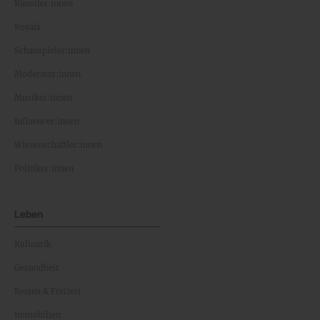
Künstler:innen
Royals
Schauspieler:innen
Moderator:innen
Musiker:innen
Influencer:innen
Wissenschaftler:innen
Politiker:innen
Leben
Kulinarik
Gesundheit
Reisen & Freizeit
Immobilien