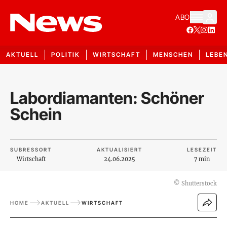
ABO
AKTUELL
POLITIK
WIRTSCHAFT
MENSCHEN
LEBE
Labordiamanten: Schöner
Schein
SUBRESSORT
AKTUALISIERT
LESEZEIT
Wirtschaft
24.06.2025
7 min
©
Shutterstock
HOME
AKTUELL
WIRTSCHAFT