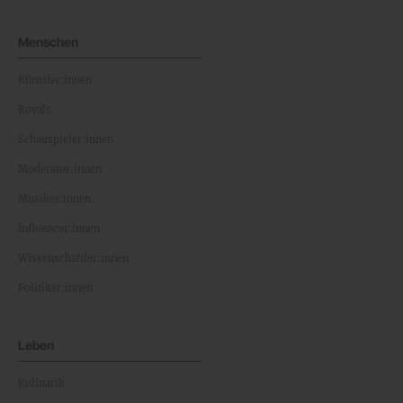
Menschen
Künstler:innen
Royals
Schauspieler:innen
Moderator:innen
Musiker:innen
Influencer:innen
Wissenschaftler:innen
Politiker:innen
Leben
Kulinarik