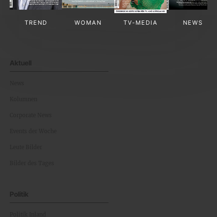
TREND
WOMAN
TV-MEDIA
NEWS
Aktuell
News
Kolumnen
Corporate News
Events der Woche
Leute Bilder
Bilder des Tages
Politik
Politik Inland