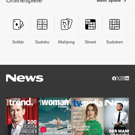
Onlinespiele
Mehr Spiele
Solitär
Sudoku
Mahjong
Street
Sudoken
B
S