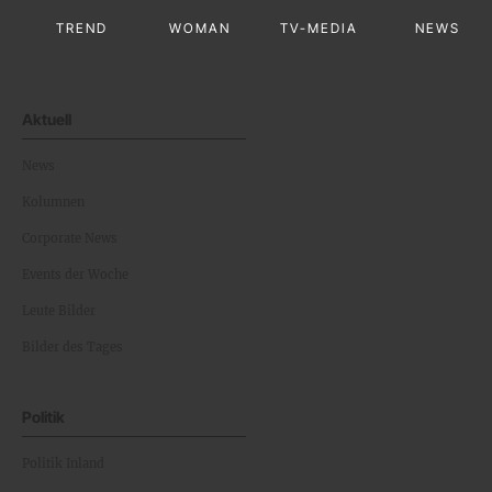
TREND
WOMAN
TV-MEDIA
NEWS
Aktuell
News
Kolumnen
Corporate News
Events der Woche
Leute Bilder
Bilder des Tages
Politik
Politik Inland