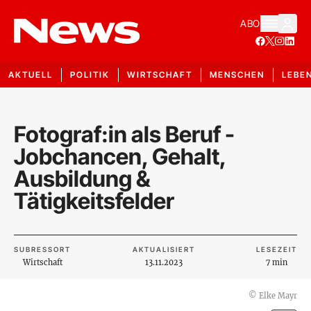
ABO
AKTUELL
POLITIK
WIRTSCHAFT
MENSCHEN
LEBE
Fotograf:in als Beruf -
Jobchancen, Gehalt,
Ausbildung &
Tätigkeitsfelder
SUBRESSORT
AKTUALISIERT
LESEZEIT
Wirtschaft
13.11.2023
7 min
©
Elke Mayr