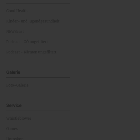
Good Health
Kinder- und Jugendgesundheit
NEWScast
Podcast - OÖ ungefiltert
Podcast - Kärnten ungefiltert
Galerie
Foto-Galerie
Service
Whistleblower
Games
Horoskop