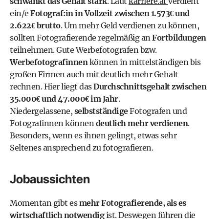
schwankt das Gehalt stark
. Laut
karriere.at
verdient
ein/e
Fotograf:in in Vollzeit zwischen 1.573€ und
2.622€ brutto
. Um mehr Geld verdienen zu können,
sollten Fotografierende regelmäßig an
Fortbildungen
teilnehmen. Gute Werbefotografen bzw.
Werbefotografinnen
können in mittelständigen bis
großen Firmen auch mit deutlich mehr Gehalt
rechnen. Hier liegt das
Durchschnittsgehalt zwischen
35.000€ und 47.000€ im Jahr
.
Niedergelassene,
selbstständige
Fotografen und
Fotografinnen können
deutlich mehr verdienen
.
Besonders, wenn es ihnen gelingt, etwas sehr
Seltenes ansprechend zu fotografieren.
Jobaussichten
Momentan gibt es
mehr Fotografierende, als es
wirtschaftlich notwendig
ist. Deswegen führen die