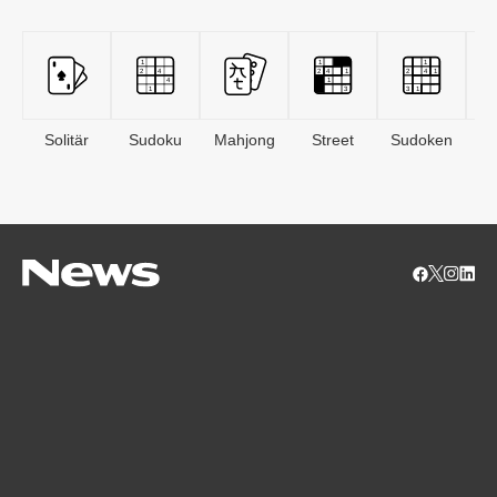
Solitär
Sudoku
Mahjong
Street
Sudoken
B
S