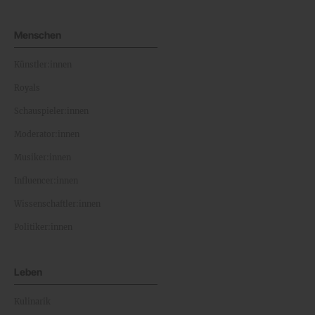
Menschen
Künstler:innen
Royals
Schauspieler:innen
Moderator:innen
Musiker:innen
Influencer:innen
Wissenschaftler:innen
Politiker:innen
Leben
Kulinarik