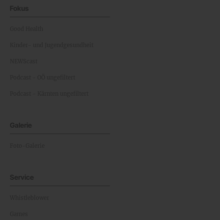
Fokus
Good Health
Kinder- und Jugendgesundheit
NEWScast
Podcast - OÖ ungefiltert
Podcast - Kärnten ungefiltert
Galerie
Foto-Galerie
Service
Whistleblower
Games