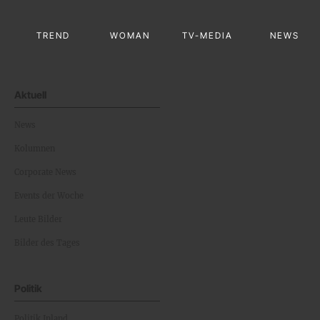
TREND
WOMAN
TV-MEDIA
NEWS
Aktuell
News
Kolumnen
Corporate News
Events der Woche
Leute Bilder
Bilder des Tages
Politik