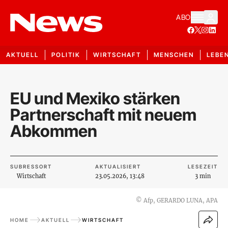
ABO
AKTUELL
POLITIK
WIRTSCHAFT
MENSCHEN
LEBE
EU und Mexiko stärken
Partnerschaft mit neuem
Abkommen
SUBRESSORT
AKTUALISIERT
LESEZEIT
Wirtschaft
23.05.2026, 13:48
3 min
©
Afp, GERARDO LUNA, APA
HOME
AKTUELL
WIRTSCHAFT