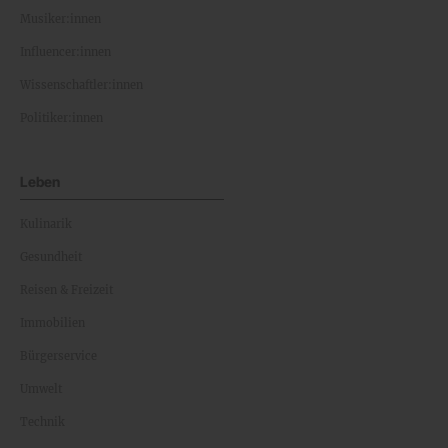
Musiker:innen
Influencer:innen
Wissenschaftler:innen
Politiker:innen
Leben
Kulinarik
Gesundheit
Reisen & Freizeit
Immobilien
Bürgerservice
Umwelt
Technik