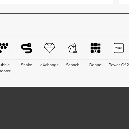
durchkreuzen. Vorsta...
um
ubble
Snake
eXchange
Schach
Doppel
Power Of 2
hooter