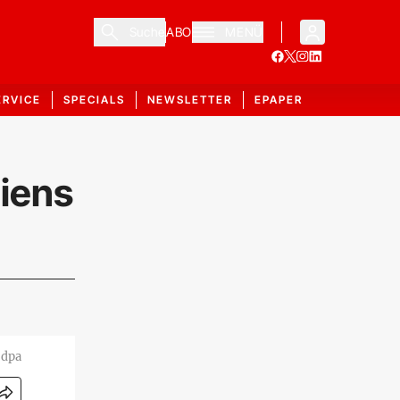
Suche
ABO
MENÜ
ERVICE
SPECIALS
NEWSLETTER
EPAPER
liens
 dpa