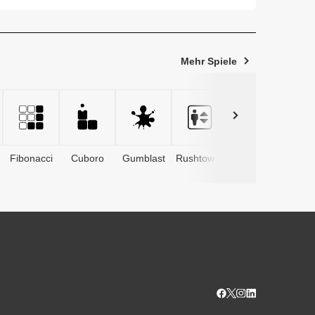
 ...
Mehr Spiele
Fibonacci
Cuboro
Gumblast
Rushtower
Advents­
kalender