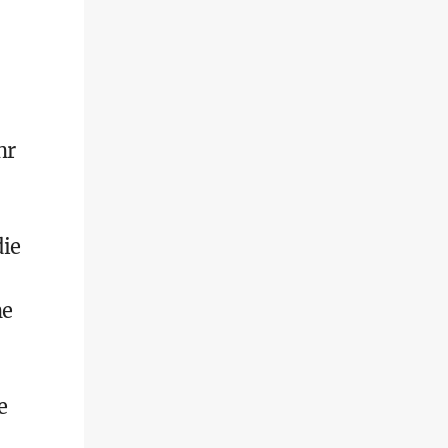
hr
die
he
e