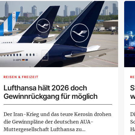
REISEN & FREIZEIT
RE
Lufthansa hält 2026 doch
S
Gewinnrückgang für möglich
w
H
Der Iran-Krieg und das teure Kerosin drohen
D
die Gewinnpläne der deutschen AUA-
S
Muttergesellschaft Lufthansa zu
H