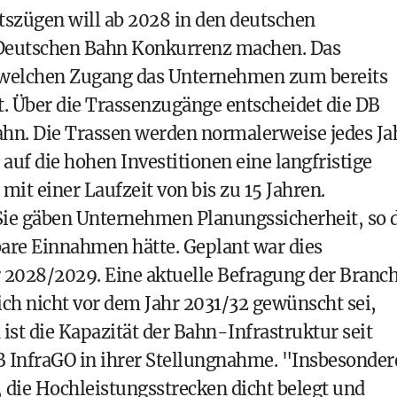
szügen will ab 2028 in den deutschen
 Deutschen Bahn Konkurrenz machen. Das
 welchen Zugang das Unternehmen zum bereits
t. Über die Trassenzugänge entscheidet die DB
ahn. Die Trassen werden normalerweise jedes Ja
 auf die hohen Investitionen eine langfristige
it einer Laufzeit von bis zu 15 Jahren.
 Sie gäben Unternehmen Planungssicherheit, so 
bare Einnahmen hätte. Geplant war dies
r 2028/2029. Eine aktuelle Befragung der Branc
ich nicht vor dem Jahr 2031/32 gewünscht sei,
st die Kapazität der Bahn-Infrastruktur seit
B InfraGO in ihrer Stellungnahme. "Insbesonder
 die Hochleistungsstrecken dicht belegt und