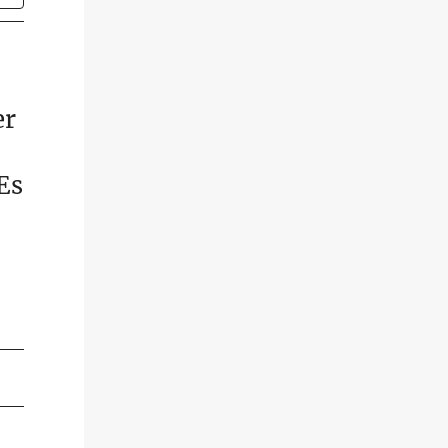
er
Es