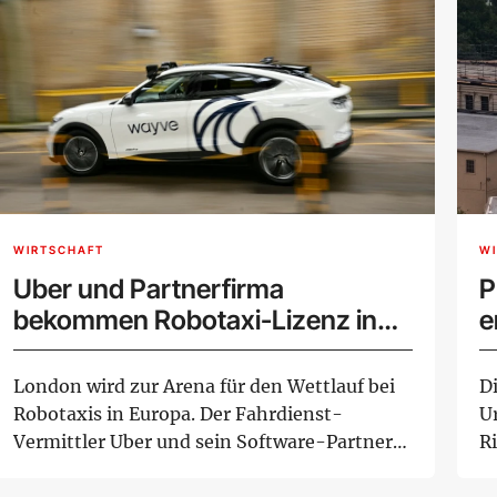
WIRTSCHAFT
W
Uber und Partnerfirma
P
bekommen Robotaxi-Lizenz in
e
London
London wird zur Arena für den Wettlauf bei
D
Robotaxis in Europa. Der Fahrdienst-
U
Vermittler Uber und sein Software-Partner
R
Wayve erh...
S