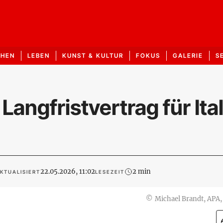
CHEN
LEBEN
KUNST & KULTUR
FOKUS
GALERIE
S
angfristvertrag für Ita
22.05.2026, 11:02
2 min
KTUALISIERT
LESEZEIT
©
Michael Brandt, APA,