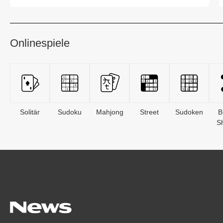
rückläufige Na...
Onlinespiele
Solitär
Sudoku
Mahjong
Street
Sudoken
B
S