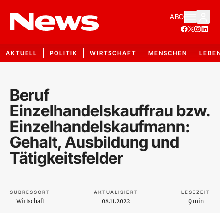
ABO
AKTUELL
POLITIK
WIRTSCHAFT
MENSCHEN
LEBE
Beruf
Einzelhandelskauffrau bzw.
Einzelhandelskaufmann:
Gehalt, Ausbildung und
Tätigkeitsfelder
SUBRESSORT
AKTUALISIERT
LESEZEIT
Wirtschaft
08.11.2022
9 min