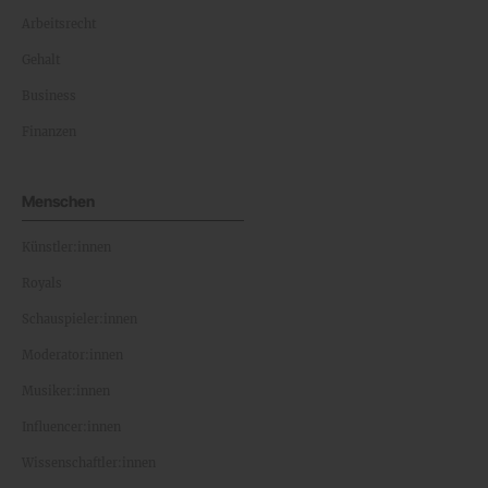
Arbeitsrecht
Gehalt
Business
Finanzen
Menschen
Künstler:innen
Royals
Schauspieler:innen
Moderator:innen
Musiker:innen
Influencer:innen
Wissenschaftler:innen