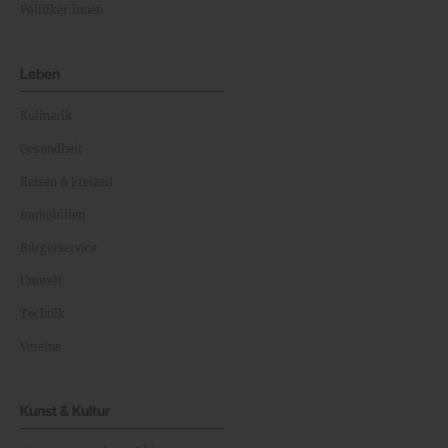
Politiker:innen
Leben
Kulinarik
Gesundheit
Reisen & Freizeit
Immobilien
Bürgerservice
Umwelt
Technik
Vereine
Kunst & Kultur