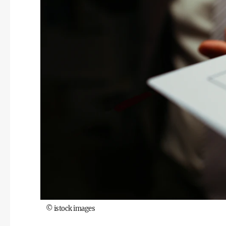
©
istock images