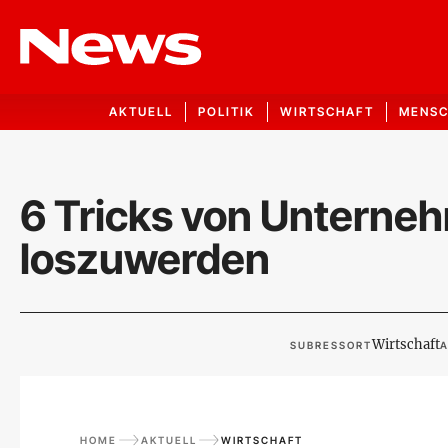
AKTUELL
POLITIK
WIRTSCHAFT
MENS
6 Tricks von Unterne
loszuwerden
Wirtschaft
SUBRESSORT
A
HOME
AKTUELL
WIRTSCHAFT