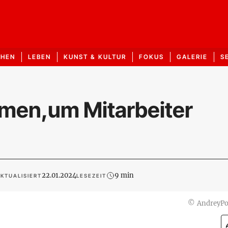
CHEN
LEBEN
KUNST & KULTUR
FOKUS
GALERIE
S
hmen,um Mitarbeiter
22.01.2024
9 min
KTUALISIERT
LESEZEIT
©
AndreyP