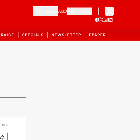
Suche
ABO
MENÜ
ERVICE
SPECIALS
NEWSLETTER
EPAPER
opov