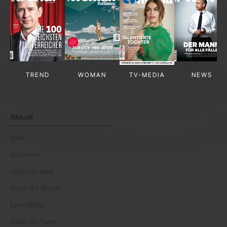
TREND
WOMAN
TV-MEDIA
NEWS
Aktuell
News
Kolumnen
Corporate News
Events der Woche
Leute Bilder
Bilder des Tages