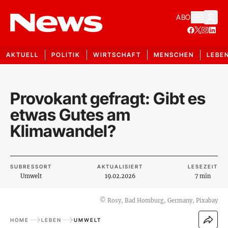
ABO
AKTUELL
POLITIK
WIRTSCHAFT
MENSCHEN
LEBE
Provokant gefragt: Gibt es
etwas Gutes am
Klimawandel?
SUBRESSORT
AKTUALISIERT
LESEZEIT
Umwelt
19.02.2026
7 min
©
Rosy, Bad Homburg, Germany, Pixabay
HOME
LEBEN
UMWELT