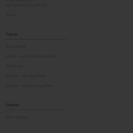
Franz Grabmayrs
MATERIALSCHLACHTEN
Videos
Fokus
Good Health
Kinder- und Jugendgesundheit
NEWScast
Podcast - OÖ ungefiltert
Podcast - Kärnten ungefiltert
Galerie
Foto-Galerie