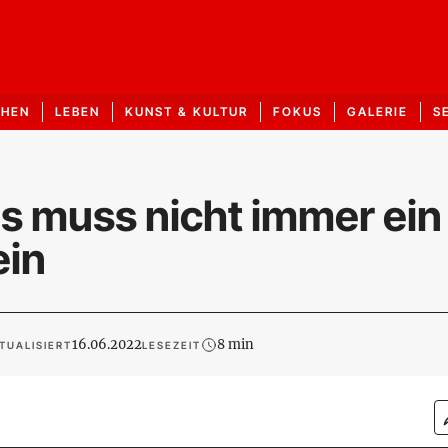
CHEN
LEBEN
KUNST & KULTUR
FOKUS
GALERIE
S
s muss nicht immer ein
ein
16.06.2022
8 min
TUALISIERT
LESEZEIT