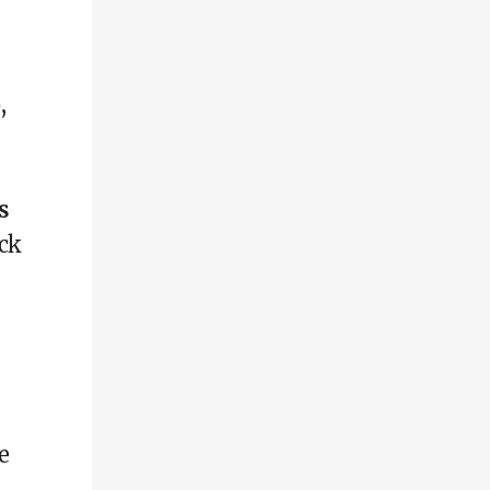
,
s
ck
e