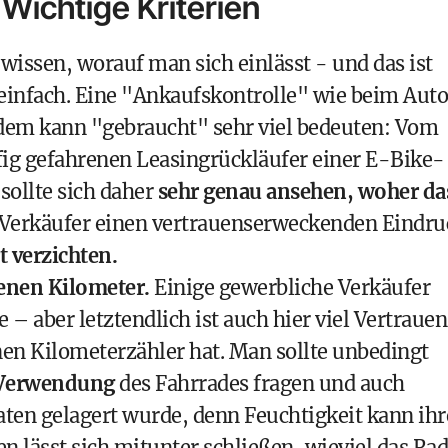
Wichtige Kriterien
ssen, worauf man sich einlässt - und das ist
einfach. Eine "Ankaufskontrolle" wie beim Auto
udem kann "gebraucht" sehr viel bedeuten: Vom
ig gefahrenen Leasingrückläufer einer E-Bike-
sollte sich daher
sehr genau ansehen, woher da
 Verkäufer einen vertrauenserweckenden Eindru
t verzichten.
enen Kilometer.
Einige gewerbliche Verkäufer
– aber letztendlich ist auch hier viel Vertrauen
nen Kilometerzähler hat. Man sollte unbedingt
 Verwendung
des Fahrrades fragen und auch
ten gelagert wurde, denn Feuchtigkeit kann ihr
n lässt sich mitunter schließen, wieviel das Rad