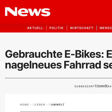
AKTUELL
POLITIK
WIRTSCHAFT
MENS
Gebrauchte E-Bikes: E
nagelneues Fahrrad s
Umwelt
SUBRESSORT
AK
HOME
LEBEN
UMWELT