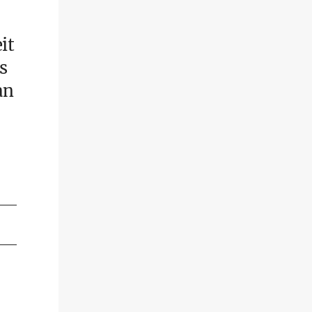
it
s
an