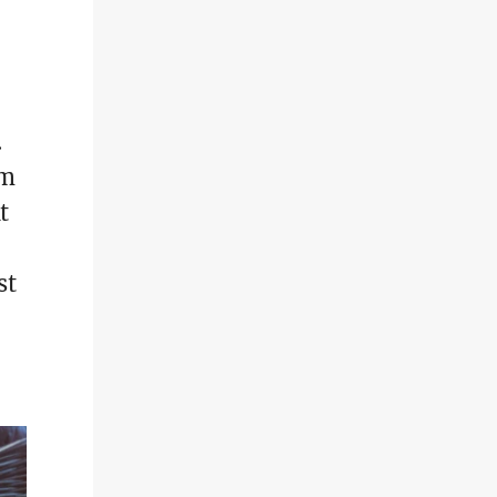
.
em
t
st