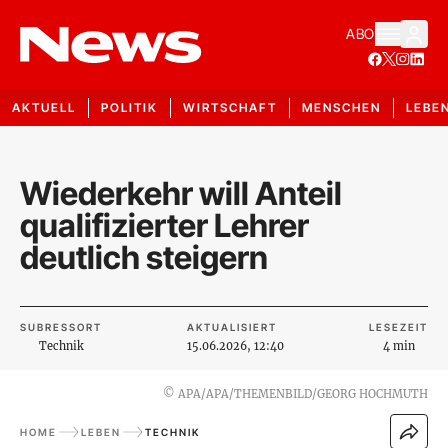
ABO
AKTUELL
POLITIK
WIRTSCHAFT
MENSCHEN
LEBE
Wiederkehr will Anteil
qualifizierter Lehrer
deutlich steigern
SUBRESSORT
AKTUALISIERT
LESEZEIT
Technik
15.06.2026, 12:40
4 min
©
APA/APA/THEMENBILD/GEORG HOCHMUTH
HOME
LEBEN
TECHNIK