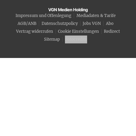
VGN Medien Holding
Impressum und Offenlegung
Mediadaten & Tarife
AGB/ANB
Datenschutzpolicy
Jobs VGN
Abo
Vertrag widerrufen
Cookie Einstellungen
Redirect
Sitemap
Fotocredits