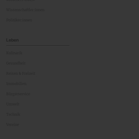
Wissenschaftler:innen
Politiker:innen
Leben
Kulinarik
Gesundheit
Reisen & Freizeit
Immobilien
Bürgerservice
Umwelt
Technik
Vereine