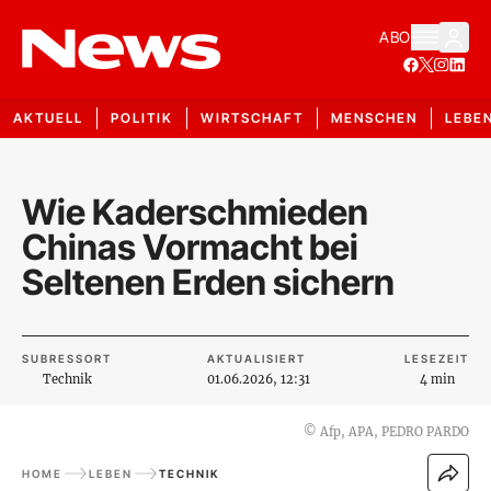
ABO
AKTUELL
POLITIK
WIRTSCHAFT
MENSCHEN
LEBE
Wie Kaderschmieden
Chinas Vormacht bei
Seltenen Erden sichern
SUBRESSORT
AKTUALISIERT
LESEZEIT
Technik
01.06.2026, 12:31
4 min
©
Afp, APA, PEDRO PARDO
HOME
LEBEN
TECHNIK