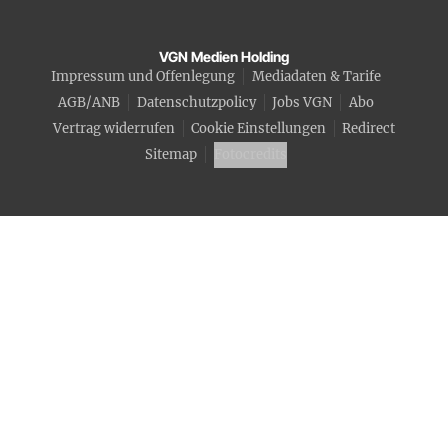
VGN Medien Holding
Impressum und Offenlegung
Mediadaten & Tarife
AGB/ANB
Datenschutzpolicy
Jobs VGN
Abo
Vertrag widerrufen
Cookie Einstellungen
Redirect
Sitemap
Fotocredits