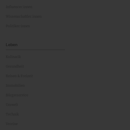
Influencer:innen
Wissenschaftler:innen
Politiker:innen
Leben
Kulinarik
Gesundheit
Reisen & Freizeit
Immobilien
Bürgerservice
Umwelt
Technik
Vereine