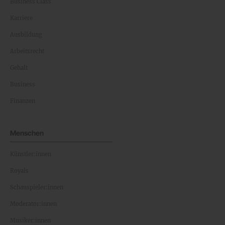
Business Class
Karriere
Ausbildung
Arbeitsrecht
Gehalt
Business
Finanzen
Menschen
Künstler:innen
Royals
Schauspieler:innen
Moderator:innen
Musiker:innen