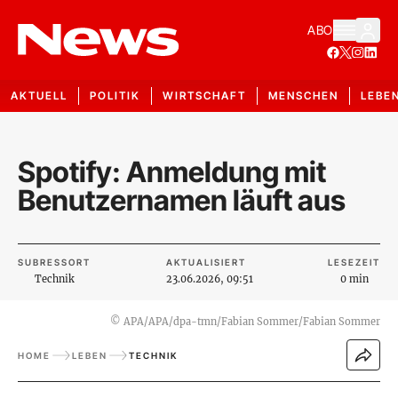
ABO
AKTUELL
POLITIK
WIRTSCHAFT
MENSCHEN
LEBE
Spotify: Anmeldung mit
Benutzernamen läuft aus
SUBRESSORT
AKTUALISIERT
LESEZEIT
Technik
23.06.2026, 09:51
0 min
©
APA/APA/dpa-tmn/Fabian Sommer/Fabian Sommer
HOME
LEBEN
TECHNIK