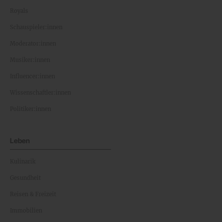
Royals
Schauspieler:innen
Moderator:innen
Musiker:innen
Influencer:innen
Wissenschaftler:innen
Politiker:innen
Leben
Kulinarik
Gesundheit
Reisen & Freizeit
Immobilien