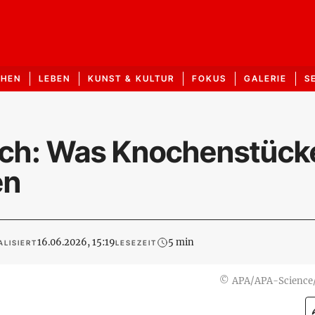
CHEN
LEBEN
KUNST & KULTUR
FOKUS
GALERIE
S
ch: Was Knochenstück
en
16.06.2026, 15:19
5 min
ALISIERT
LESEZEIT
©
APA/APA-Science