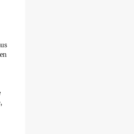
aus
nen
e
,