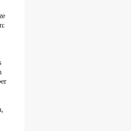
ze
n:
s
m
ber
h,