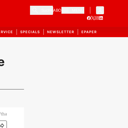
Suche
ABO
MENÜ
ERVICE
SPECIALS
NEWSLETTER
EPAPER
e
/tha