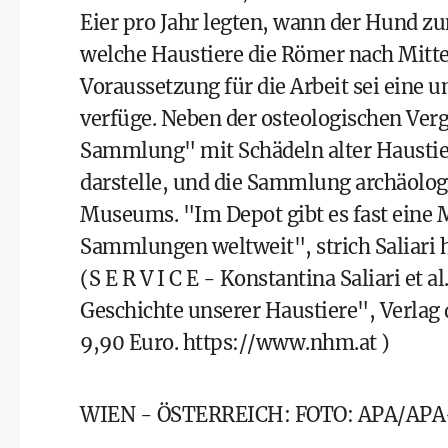
Eier pro Jahr legten, wann der Hund 
welche Haustiere die Römer nach Mitte
Voraussetzung für die Arbeit sei ein
verfüge. Neben der osteologischen Ve
Sammlung" mit Schädeln alter Haustierl
darstelle, und die Sammlung archäolo
Museums. "Im Depot gibt es fast eine M
Sammlungen weltweit", strich Saliari h
(S E R V I C E - Konstantina Saliari et 
Geschichte unserer Haustiere", Verlag
9,90 Euro.
https://www.nhm.at
)
WIEN - ÖSTERREICH: FOTO: APA/APA-