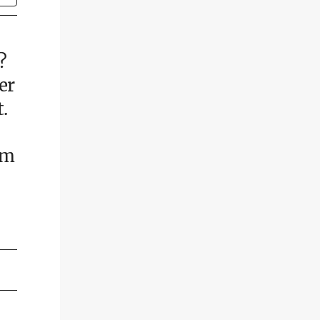
?
er
.
em