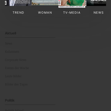
TREND
WOMAN
TV-MEDIA
NEWS
Aktuell
News
Kolumnen
Corporate News
Events der Woche
Leute Bilder
Bilder des Tages
Politik
Politik Inland