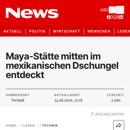
ABO
AKTUELL
POLITIK
WIRTSCHAFT
MENSCHEN
LEBE
Maya-Stätte mitten im
mexikanischen Dschungel
entdeckt
SUBRESSORT
AKTUALISIERT
LESEZEIT
Technik
24.06.2026, 12:18
2 min
©
APA/APA/AFP/HO
HOME
LEBEN
TECHNIK