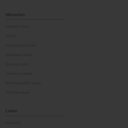
Menschen
Künstler:innen
Royals
Schauspieler:innen
Moderator:innen
Musiker:innen
Influencer:innen
Wissenschaftler:innen
Politiker:innen
Leben
Kulinarik