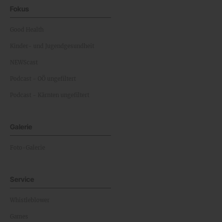
Fokus
Good Health
Kinder- und Jugendgesundheit
NEWScast
Podcast - OÖ ungefiltert
Podcast - Kärnten ungefiltert
Galerie
Foto-Galerie
Service
Whistleblower
Games