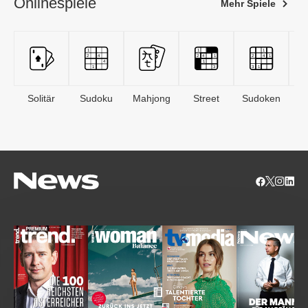
Onlinespiele
Mehr Spiele
Solitär
Sudoku
Mahjong
Street
Sudoken
B
S