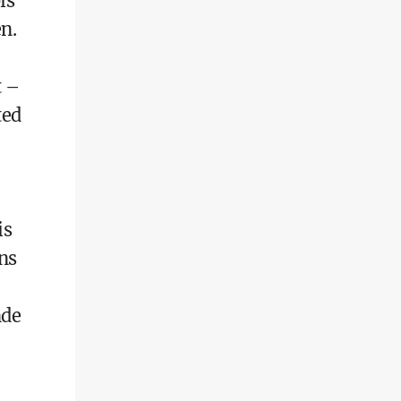
is
n.
t –
ted
is
ns
nde