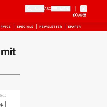
Suche
ABO
MENÜ
ERVICE
SPECIALS
NEWSLETTER
EPAPER
 mit
ellt