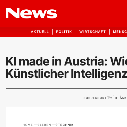
AKTUELL
POLITIK
WIRTSCHAFT
MENS
KI made in Austria: Wi
Künstlicher Intelligen
Technik
SUBRESSORT
AK
HOME
LEBEN
TECHNIK