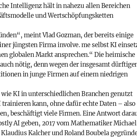
iche Intelligenz hält in nahezu allen Bereichen
häftsmodelle und Wertschöpfungsketten
ründen“, meint Vlad Gozman, der bereits einige
er jüngsten Firma involve. me selbst KI einsetz
nen globalen Markt ansprechen.“ Die heimische
auch nötig, denn wegen der insgesamt dürftige
titionen in junge Firmen auf einem niedrigen
h, wie KI in unterschiedlichen Branchen genutzt
 trainieren kann, ohne dafür echte Daten – also
n, beschäftigt viele Firmen. Eine Antwort dara
stly AI geben, 2017 vom Mathematiker Michael
 Klaudius Kalcher und Roland Boubela gegründe