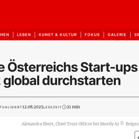
CHEN
LEBEN
KUNST & KULTUR
FOKUS
GALERIE
S
e Österreichs Start-ups
z global durchstarten
12.08.2025
21 min
TUALISIERT
LESEZEIT
Alexandra Ebert, Chief Trust Officer bei Mostly AI
©
Beigest