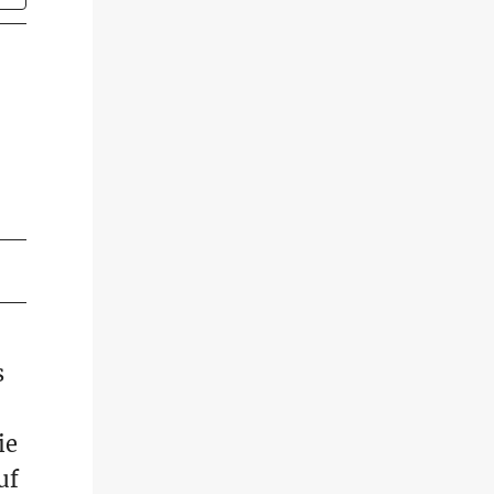
s
ie
uf