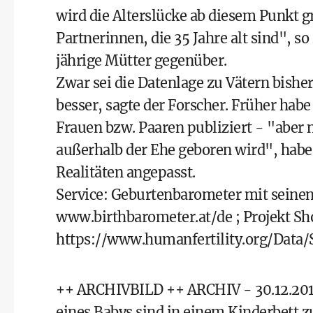
wird die Alterslücke ab diesem Punkt g
Partnerinnen, die 35 Jahre alt sind", s
jährige Mütter gegenüber.
Zwar sei die Datenlage zu Vätern bishe
besser, sagte der Forscher. Früher habe
Frauen bzw. Paaren publiziert - "aber 
außerhalb der Ehe geboren wird", hab
Realitäten angepasst.
Service: Geburtenbarometer mit seine
www.birthbarometer.at/de
; Projekt Sh
https://www.humanfertility.org/Data
++ ARCHIVBILD ++ ARCHIV - 30.12.201
eines Babys sind in einem Kinderbett zu