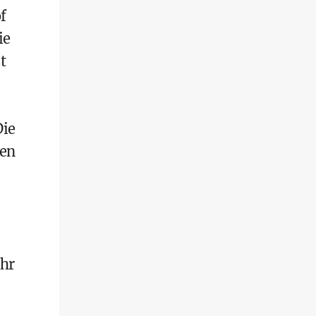
f
ie
t
Die
ben
ihr