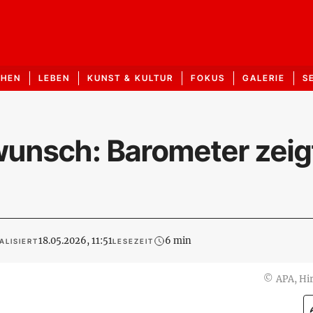
CHEN
LEBEN
KUNST & KULTUR
FOKUS
GALERIE
S
unsch: Barometer zeig
18.05.2026, 11:51
6 min
ALISIERT
LESEZEIT
©
APA, Hi