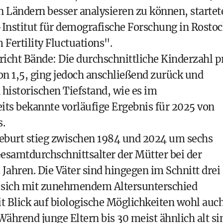
 Ländern besser analysieren zu können, startet
nstitut für demografische Forschung in Rostoc
Fertility Fluctuations".
spricht Bände: Die durchschnittliche Kinderzahl p
on 1,5, ging jedoch anschließend zurück und
n historischen Tiefstand, wie es im
its bekannte vorläufige Ergebnis für 2025 von
s.
 Geburt stieg zwischen 1984 und 2024 um sechs
Gesamtdurchschnittsalter der Mütter bei der
,2 Jahren. Die Väter sind hingegen im Schnitt drei
igt sich mit zunehmendem Altersunterschied
t Blick auf biologische Möglichkeiten wohl auc
ährend junge Eltern bis 30 meist ähnlich alt si