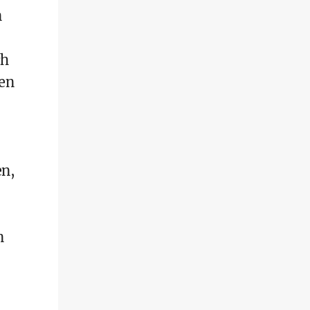
n
ch
ten
en,
n