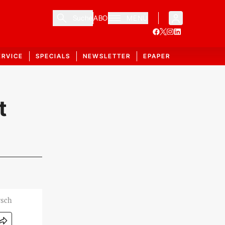
Suche
ABO
MENÜ
ERVICE
SPECIALS
NEWSLETTER
EPAPER
t
rsch