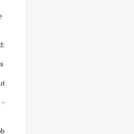
e
d:
es
ut
 -
ob