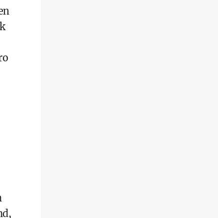
en
k
ro
h
nd,