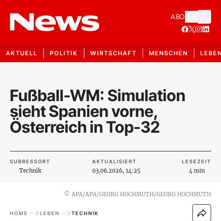
ABO
AKTUELL
POLITIK
WIRTSCHAFT
MENSCHEN
LEBE
Fußball-WM: Simulation
sieht Spanien vorne,
Österreich in Top-32
SUBRESSORT
AKTUALISIERT
LESEZEIT
Technik
03.06.2026, 14:25
4 min
©
APA/APA/GEORG HOCHMUTH/GEORG HOCHMUTH
HOME
LEBEN
TECHNIK