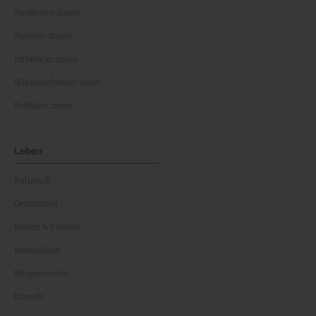
Moderator:innen
Musiker:innen
Influencer:innen
Wissenschaftler:innen
Politiker:innen
Leben
Kulinarik
Gesundheit
Reisen & Freizeit
Immobilien
Bürgerservice
Umwelt