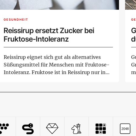
GESUNDHEIT
G
Reissirup ersetzt Zucker bei
G
Fruktose-Intoleranz
d
Reissirup eignet sich gut als alternatives
G
Süßungsmittel für Menschen mit Fruktose-
Gr
Intoleranz. Fruktose ist in Reissirup nur in
me
Sp...