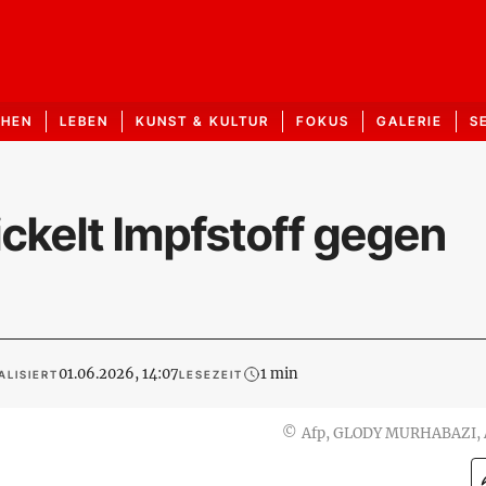
CHEN
LEBEN
KUNST & KULTUR
FOKUS
GALERIE
S
ckelt Impfstoff gegen
01.06.2026, 14:07
1 min
ALISIERT
LESEZEIT
©
Afp, GLODY MURHABAZI,