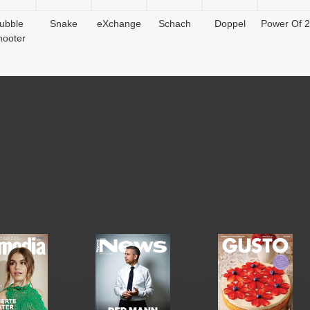
ubble
Snake
eXchange
Schach
Doppel
Power Of 2
hooter