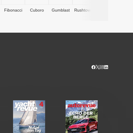
Fibonacci
Cuboro
Gumblast
Rushtower
Advents­
kalender