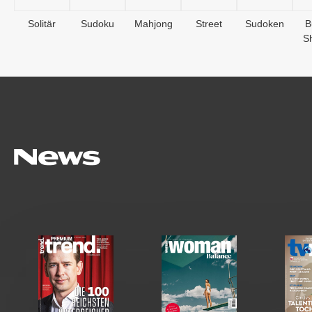
Solitär
Sudoku
Mahjong
Street
Sudoken
B
S