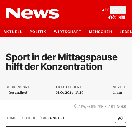
ABO
AKTUELL
POLITIK
WIRTSCHAFT
MENSCHEN
LEBE
Sport in der Mittagspause
hilft der Konzentration
SUBRESSORT
AKTUALISIERT
LESEZEIT
Gesundheit
01.06.2026, 13:19
1 min
©
APA, GUENTER R. ARTINGER
HOME
LEBEN
GESUNDHEIT