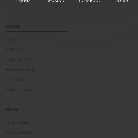
TREND
WOMAN
TV-MEDIA
NEWS
Aktuell
News
Kolumnen
Corporate News
Events der Woche
Leute Bilder
Bilder des Tages
Politik
Politik Inland
Politik Ausland