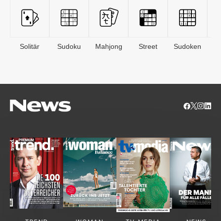
Solitär
Sudoku
Mahjong
Street
Sudoken
B
S