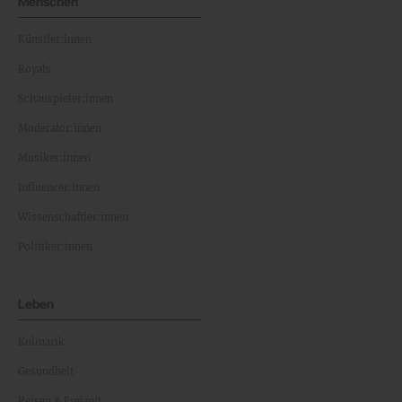
Menschen
Künstler:innen
Royals
Schauspieler:innen
Moderator:innen
Musiker:innen
Influencer:innen
Wissenschaftler:innen
Politiker:innen
Leben
Kulinarik
Gesundheit
Reisen & Freizeit