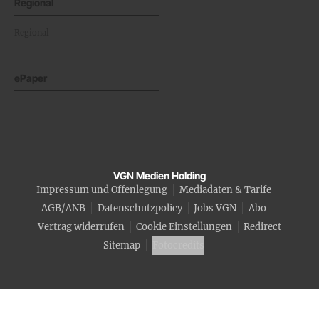
Regional
Regional
ePaper
VGN Medien Holding
Impressum und Offenlegung
Mediadaten & Tarife
AGB/ANB
Datenschutzpolicy
Jobs VGN
Abo
Vertrag widerrufen
Cookie Einstellungen
Redirect
Sitemap
Fotocredits