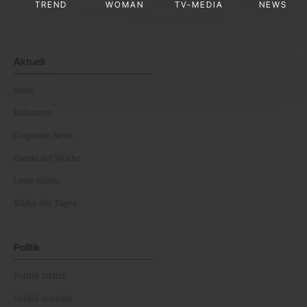
TREND
WOMAN
TV-MEDIA
NEWS
Aktuell
News
Kolumnen
Corporate News
Events der Woche
Leute Bilder
Bilder des Tages
Politik
Politik Inland
Politik Ausland