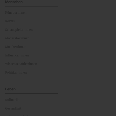
Menschen
Künstler:innen
Royals
Schauspieler:innen
Moderator:innen
Musiker:innen
Influencer:innen
Wissenschaftler:innen
Politiker:innen
Leben
Kulinarik
Gesundheit