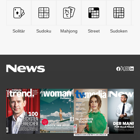
Solitär
Sudoku
Mahjong
Street
Sudoken
B
S