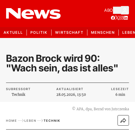
ABO
AKTUELL
POLITIK
WIRTSCHAFT
MENSCHEN
LEBE
Bazon Brock wird 90:
"Wach sein, das ist alles"
SUBRESSORT
AKTUALISIERT
LESEZEIT
Technik
28.05.2026, 13:50
6 min
©
APA, dpa, Bernd von Jutrczenka
HOME
LEBEN
TECHNIK