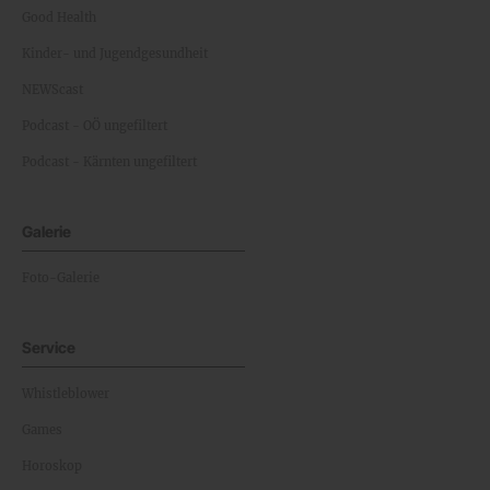
Good Health
Kinder- und Jugendgesundheit
NEWScast
Podcast - OÖ ungefiltert
Podcast - Kärnten ungefiltert
Galerie
Foto-Galerie
Service
Whistleblower
Games
Horoskop