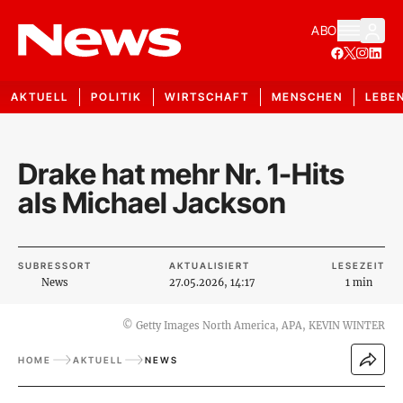
ABO
AKTUELL
POLITIK
WIRTSCHAFT
MENSCHEN
LEBE
Drake hat mehr Nr. 1-Hits
als Michael Jackson
SUBRESSORT
AKTUALISIERT
LESEZEIT
News
27.05.2026, 14:17
1 min
©
Getty Images North America, APA, KEVIN WINTER
HOME
AKTUELL
NEWS