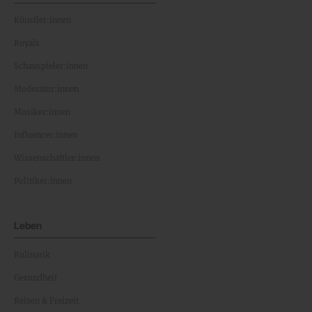
Künstler:innen
Royals
Schauspieler:innen
Moderator:innen
Musiker:innen
Influencer:innen
Wissenschaftler:innen
Politiker:innen
Leben
Kulinarik
Gesundheit
Reisen & Freizeit