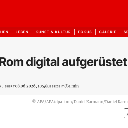
CHEN
LEBEN
KUNST & KULTUR
FOKUS
GALERIE
S
om digital aufgerüstet
08.06.2026, 10:48
1 min
ALISIERT
LESEZEIT
©
APA/APA/dpa-tmn/Daniel Karmann/Daniel Kar