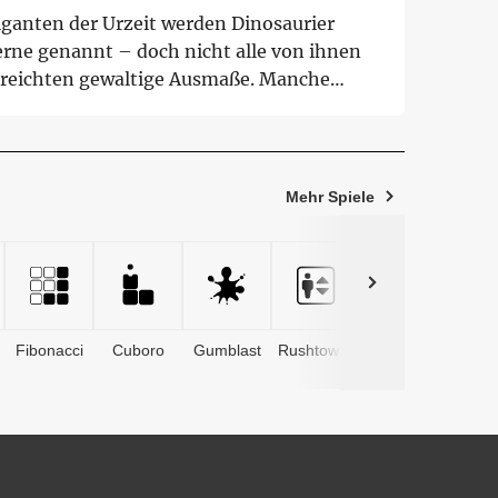
iganten der Urzeit werden Dinosaurier
erne genannt – doch nicht alle von ihnen
rreichten gewaltige Ausmaße. Manche
ten waren ...
Mehr Spiele
Fibonacci
Cuboro
Gumblast
Rushtower
Advents­
kalender