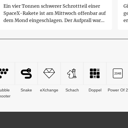
Ein vier Tonnen schwerer Schrottteil einer
G
SpaceX-Rakete ist am Mittwoch offenbar auf
g
dem Mond eingeschlagen. Der Aufprall war
e
für...
Ar
ubble
Snake
eXchange
Schach
Doppel
Power Of 2
hooter