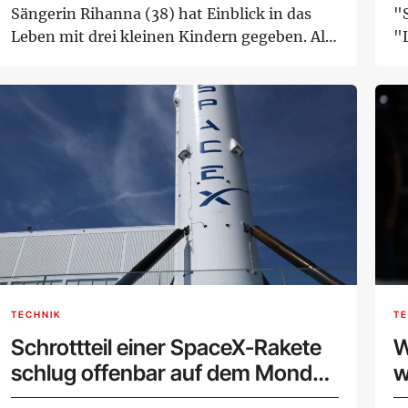
Sängerin Rihanna (38) hat Einblick in das
"S
Leben mit drei kleinen Kindern gegeben. Als
"
Elte...
W
TECHNIK
TE
Schrottteil einer SpaceX-Rakete
W
schlug offenbar auf dem Mond
w
ein