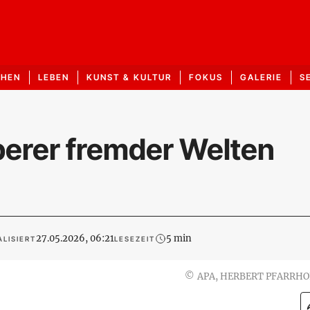
CHEN
LEBEN
KUNST & KULTUR
FOKUS
GALERIE
S
oberer fremder Welten
27.05.2026, 06:21
5 min
LISIERT
LESEZEIT
©
APA, HERBERT PFARRHO