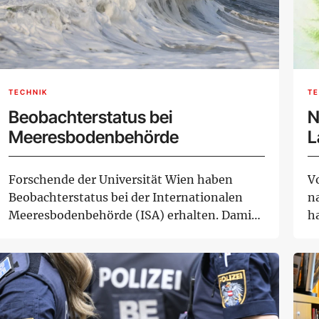
TECHNIK
TE
Beobachterstatus bei
N
Meeresbodenbehörde
L
Forschende der Universität Wien haben
V
Beobachterstatus bei der Internationalen
n
Meeresbodenbehörde (ISA) erhalten. Damit
ha
bekommen s...
en