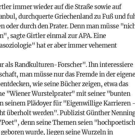
irtler immer wieder auf die Straße sowie auf
tanbul, durchquerte Griechenland zu Fuß und fu
äen oder durch den Prater. Denn man müsse "nic
", sagte Girtler einmal zur APA. Eine
dasoziologie" hat er aber immer vehement
ur als Randkulturen-Forscher". Ihn interessiere
llschaft, man müsse nur das Fremde in der eigen
 entdecken, wie seine Bücher zeigen, etwa das
ne "Wiener Wurstelprater" mit seiner "bunten
in seinem Plädoyer für "Eigenwillige Karrieren 
ht überholt werden". Publizist Günther Nennin
s "Poet", denn seine Themen seien "hochpoetisch
 geboren wurde, liegen seine Wurzeln in