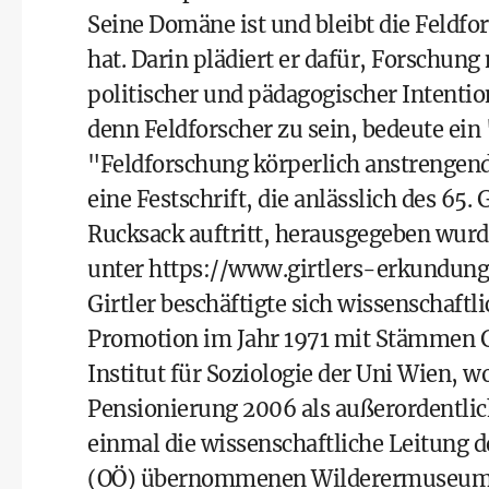
Seine Domäne ist und bleibt die Feldfo
hat. Darin plädiert er dafür, Forschun
politischer und pädagogischer Intenti
denn Feldforscher zu sein, bedeute ein
"Feldforschung körperlich anstrengend
eine Festschrift, die anlässlich des 65
Rucksack auftritt, herausgegeben wurde.
unter
https://www.girtlers-erkundung
Girtler beschäftigte sich wissenschaftl
Promotion im Jahr 1971 mit Stämmen Gu
Institut für Soziologie der Uni Wien, wo
Pensionierung 2006 als außerordentlich
einmal die wissenschaftliche Leitung
(OÖ) übernommenen Wilderermuseums in