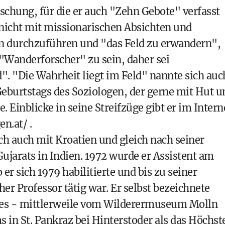
rschung, für die er auch "Zehn Gebote" verfasst
g nicht mit missionarischen Absichten und
on durchzuführen und "das Feld zu erwandern",
 "Wanderforscher" zu sein, daher sei
". "Die Wahrheit liegt im Feld" nannte sich auc
. Geburtstags des Soziologen, der gerne mit Hut u
 Einblicke in seine Streifzüge gibt er im Intern
en.at/
.
ich auch mit Kroatien und gleich nach seiner
jarats in Indien. 1972 wurde er Assistent am
 er sich 1979 habilitierte und bis zu seiner
er Professor tätig war. Er selbst bezeichnete
 des - mittlerweile vom Wilderermuseum Molln
 St. Pankraz bei Hinterstoder als das Höchst