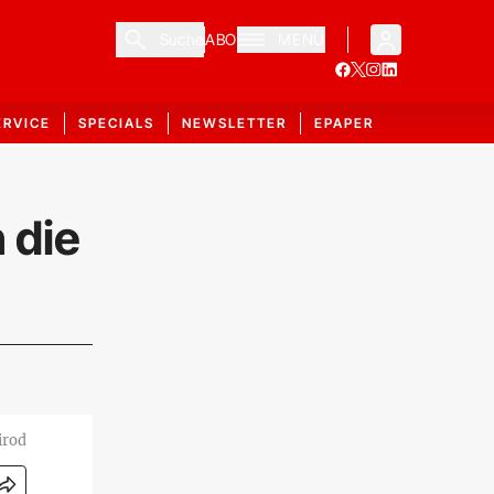
Suche
ABO
MENÜ
ERVICE
SPECIALS
NEWSLETTER
EPAPER
 die
irod