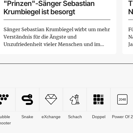
"Prinzen"-Sänger Sebastian
T
Krumbiegel ist besorgt
N
Sänger Sebastian Krumbiegel wirbt um mehr
F
Verständnis für die Ängste und
Na
Unzufriedenheit vieler Menschen und im
Ja
Umgang mit AfD-Wäh...
ubble
Snake
eXchange
Schach
Doppel
Power Of 2
hooter