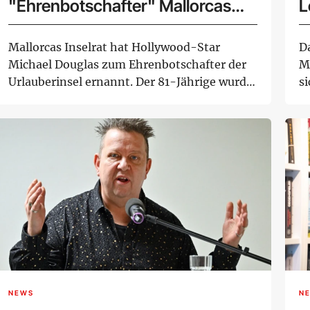
"Ehrenbotschafter" Mallorcas
L
ernannt
Mallorcas Inselrat hat Hollywood-Star
D
Michael Douglas zum Ehrenbotschafter der
M
Urlauberinsel ernannt. Der 81-Jährige wurde
s
bei der...
Le
NEWS
N