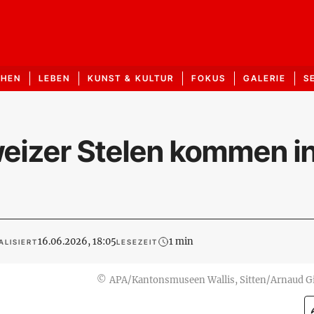
CHEN
LEBEN
KUNST & KULTUR
FOKUS
GALERIE
S
eizer Stelen kommen in
16.06.2026, 18:05
1 min
ALISIERT
LESEZEIT
©
APA/Kantonsmuseen Wallis, Sitten/Arnaud G