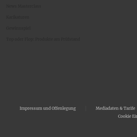
News Masterclass
Karikaturen
Gewinnspiel
Top oder Flop: Produkte am Prüfstand
Impressum und Offenlegung
Mediadaten & Tarife
Cookie Ei