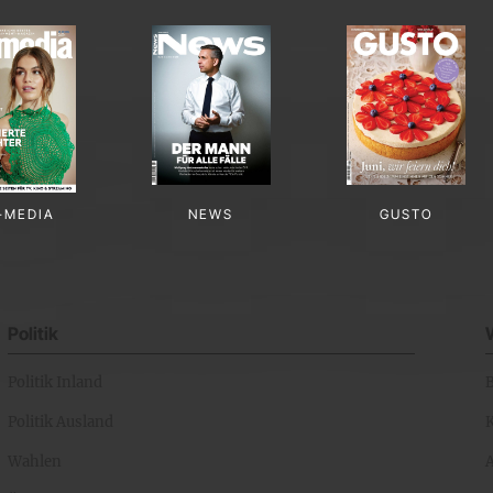
-MEDIA
NEWS
GUSTO
Politik
Politik Inland
Politik Ausland
K
Wahlen