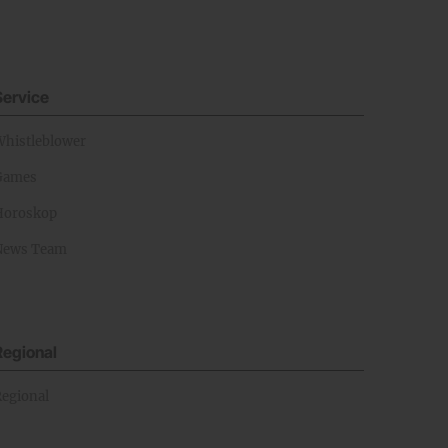
Service
Whistleblower
Games
Horoskop
News Team
Regional
Regional