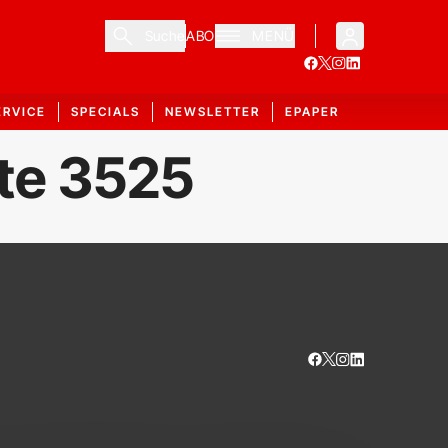
Suche
ABO
MENÜ
ERVICE
SPECIALS
NEWSLETTER
EPAPER
ite 3525