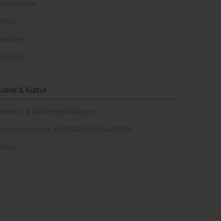
rbeitsrecht
Gehalt
Business
Finanzen
Kunst & Kultur
Literatur & Buchempfehlungen
Franz Grabmayrs MATERIALSCHLACHTEN
Videos