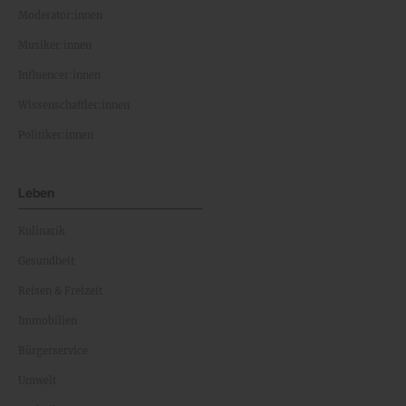
Moderator:innen
Musiker:innen
Influencer:innen
Wissenschaftler:innen
Politiker:innen
Leben
Kulinarik
Gesundheit
Reisen & Freizeit
Immobilien
Bürgerservice
Umwelt