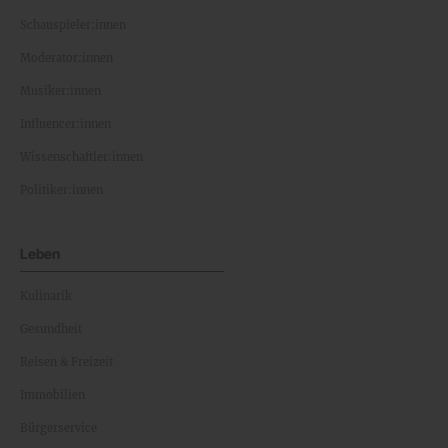
Schauspieler:innen
Moderator:innen
Musiker:innen
Influencer:innen
Wissenschaftler:innen
Politiker:innen
Leben
Kulinarik
Gesundheit
Reisen & Freizeit
Immobilien
Bürgerservice