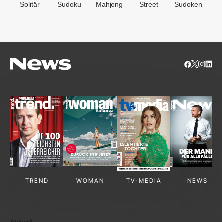
Solitär
Sudoku
Mahjong
Street
Sudoken
B
S
TREND
WOMAN
TV-MEDIA
NEWS
Aktuell