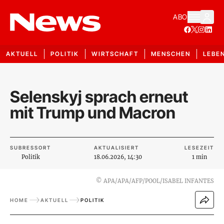
ABO
AKTUELL
POLITIK
WIRTSCHAFT
MENSCHEN
LEBE
Selenskyj sprach erneut
mit Trump und Macron
SUBRESSORT
AKTUALISIERT
LESEZEIT
Politik
18.06.2026, 14:30
1 min
©
APA/APA/AFP/POOL/ISABEL INFANTES
HOME
AKTUELL
POLITIK