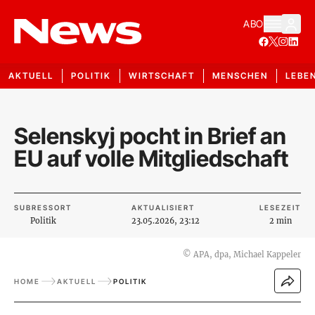
ABO
AKTUELL
POLITIK
WIRTSCHAFT
MENSCHEN
LEBE
Selenskyj pocht in Brief an
EU auf volle Mitgliedschaft
SUBRESSORT
AKTUALISIERT
LESEZEIT
Politik
23.05.2026, 23:12
2 min
©
APA, dpa, Michael Kappeler
HOME
AKTUELL
POLITIK