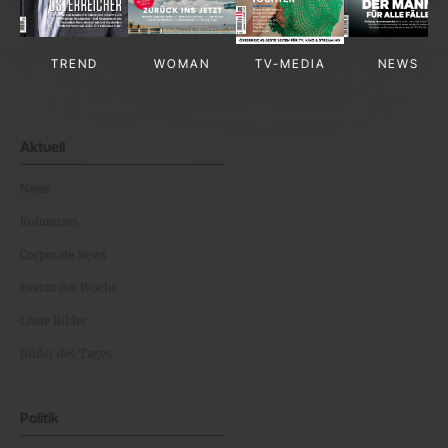
TREND
WOMAN
TV-MEDIA
NEWS
Aktuell
News
Kolumnen
Corporate News
Events der Woche
Leute Bilder
Bilder des Tages
Politik