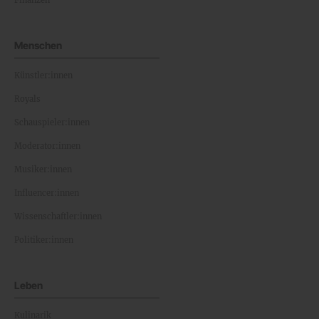
Finanzen
Menschen
Künstler:innen
Royals
Schauspieler:innen
Moderator:innen
Musiker:innen
Influencer:innen
Wissenschaftler:innen
Politiker:innen
Leben
Kulinarik