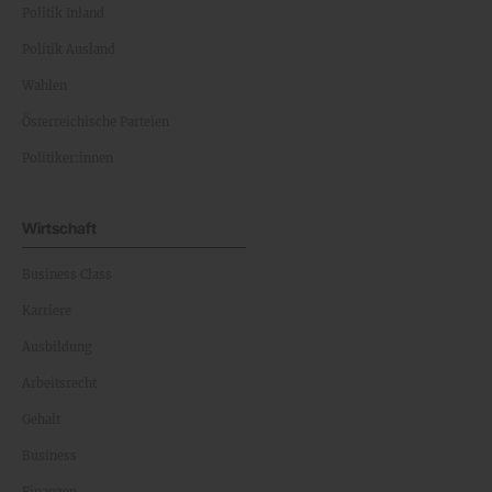
Politik Inland
Politik Ausland
Wahlen
Österreichische Parteien
Politiker:innen
Wirtschaft
Business Class
Karriere
Ausbildung
Arbeitsrecht
Gehalt
Business