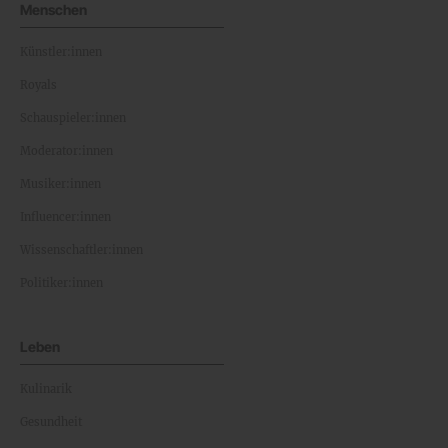
Menschen
Künstler:innen
Royals
Schauspieler:innen
Moderator:innen
Musiker:innen
Influencer:innen
Wissenschaftler:innen
Politiker:innen
Leben
Kulinarik
Gesundheit