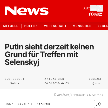
ABO
AKTUELL
POLITIK
WIRTSCHAFT
MENSCHEN
LEBE
Putin sieht derzeit keinen
Grund für Treffen mit
Selenskyj
SUBRESSORT
AKTUALISIERT
LESEZEIT
Politik
06.06.2026, 04:02
4 min
©
APA/APA/AFP/DMITRY LOVETSKY
HOME
AKTUELL
POLITIK