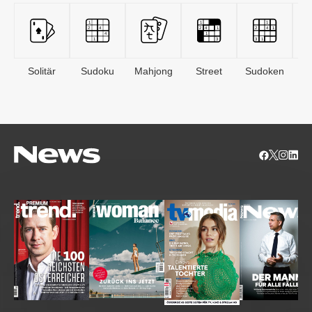
Solitär
Sudoku
Mahjong
Street
Sudoken
B
S