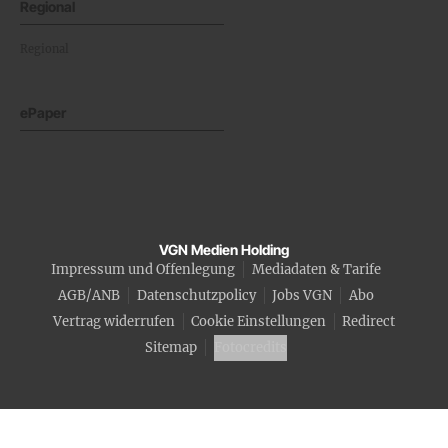
Regional
Regional
ePaper
VGN Medien Holding
Impressum und Offenlegung
Mediadaten & Tarife
AGB/ANB
Datenschutzpolicy
Jobs VGN
Abo
Vertrag widerrufen
Cookie Einstellungen
Redirect
Sitemap
Fotocredits