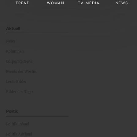
TREND
WOMAN
TV-MEDIA
NEWS
Aktuell
News
Kolumnen
Corporate News
Events der Woche
Leute Bilder
Bilder des Tages
Politik
Politik Inland
Politik Ausland