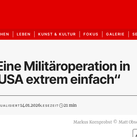
CHEN
LEBEN
KUNST & KULTUR
FOKUS
GALERIE
S
ne Militäroperation in
 USA extrem einfach“
14.01.2026
21 min
UALISIERT
LESEZEIT
Markus Kornprobst
©
Matt Obs