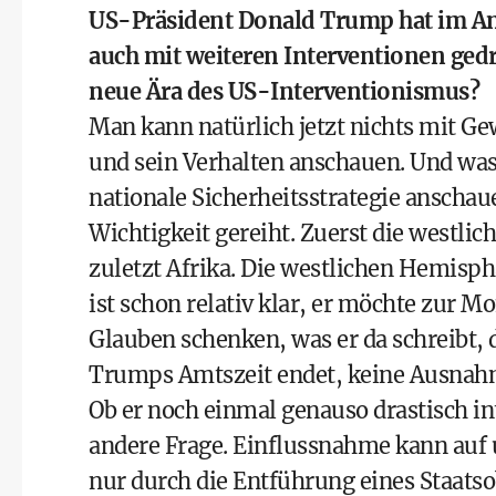
US-Präsident Donald Trump hat im An
auch mit weiteren Interventionen gedr
neue Ära des US-Interventionismus?
Man kann natürlich jetzt nichts mit G
und sein Verhalten anschauen. Und wa
nationale Sicherheitsstrategie anscha
Wichtigkeit gereiht. Zuerst die westl
zuletzt Afrika. Die westlichen Hemisp
ist schon relativ klar, er möchte zur 
Glauben schenken, was er da schreibt, 
Trumps Amtszeit endet, keine Ausnah
Ob er noch einmal genauso drastisch inte
andere Frage. Einflussnahme kann auf 
nur durch die Entführung eines Staats