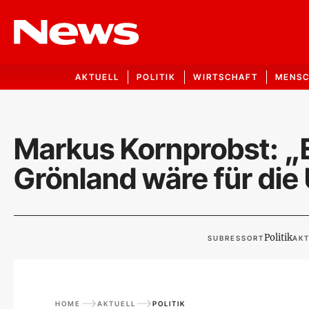
AKTUELL
POLITIK
WIRTSCHAFT
MENS
Markus Kornprobst: „Ei
Grönland wäre für die
Politik
SUBRESSORT
AKT
HOME
AKTUELL
POLITIK