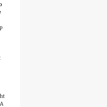
o
e
mp
t
ht
SA