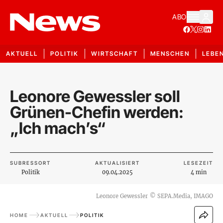
ABO
AKTUELL
POLITIK
WIRTSCHAFT
MENSCHEN
LEBE
Leonore Gewessler soll
Grünen-Chefin werden:
„Ich mach’s“
SUBRESSORT
AKTUALISIERT
LESEZEIT
Politik
09.04.2025
4 min
Leonore Gewessler
©
SEPA.Media, IMAGO
HOME
AKTUELL
POLITIK