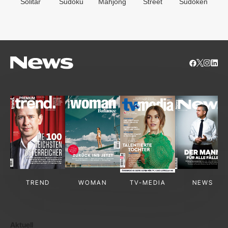
Solitär
Sudoku
Mahjong
Street
Sudoken
B
S
TREND
WOMAN
TV-MEDIA
NEWS
Aktuell