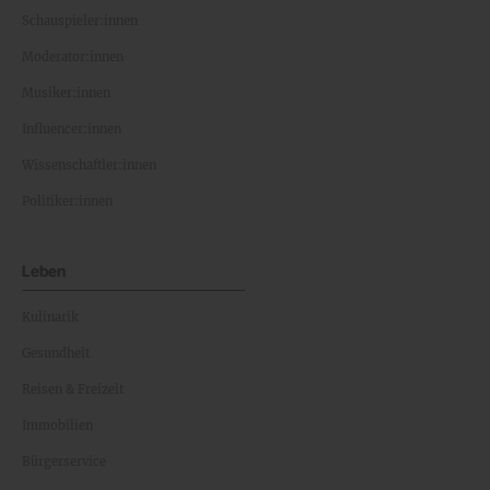
Schauspieler:innen
Moderator:innen
Musiker:innen
Influencer:innen
Wissenschaftler:innen
Politiker:innen
Leben
Kulinarik
Gesundheit
Reisen & Freizeit
Immobilien
Bürgerservice