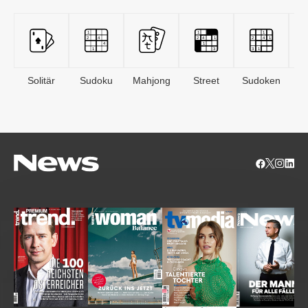
Solitär
Sudoku
Mahjong
Street
Sudoken
B
S